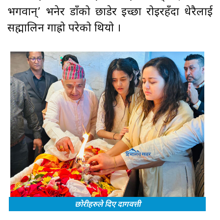
भगवान्’ भनेर डाँको छाडेर इच्छा रोइरहँदा धेरैलाई
सह्मालिन गाह्रो परेको थियो ।
छोरीहरुले दिए दागवत्ती