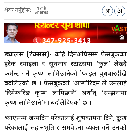
171k
शेयर गर्नुहोस:
Shares
ड्यालस (टेक्सस)-
केहि दिनअघिसम्म फेसबुकका
हरेक रमाइला र सूचनाप्रद स्टाटसमा ‘कुल’ लेख्दै
कमेन्ट गर्ने कृष्ण लामिछानेको प्रोफाइल बुधबारदेखि
बदलिएको छ । फेसबुकको ‘अल्गोरिदम’ले उनलाई
‘रिमेम्बरिङ कृष्ण लामिछाने’ अर्थात् ‘सम्झनामा
कृष्ण लामिछाने’मा बदलिदिएको छ ।
भ्याएसम्म जन्मदिन परेकालाई श‍ुभकामना दिने, दुःख
परेकालाई सहानभूति र समवेदना व्यक्त गर्ने उनको