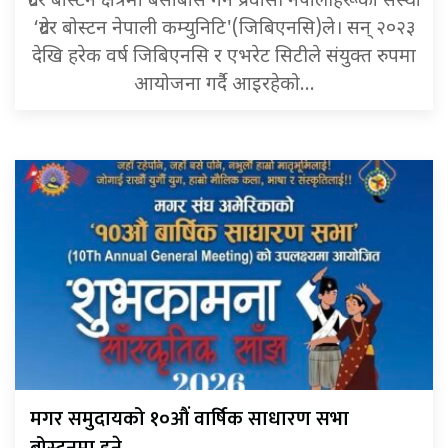
ग्रेटर बोस्टन क्षेत्रमा बसोबास गर्ने प्रवासी नेपालीहरूको संस्था
‘ग्रेटर बोस्टन नेपाली कम्युनिटि'(जिबिएनसि)ले। सन् २०२३
देखि हरेक वर्ष जिबिएनसि र एभरेट सिटीले संयुक्त रुपमा
आयोजना गर्दै आइरहेको…
मगर समुदायको १०औं वार्षिक साधारण सभा