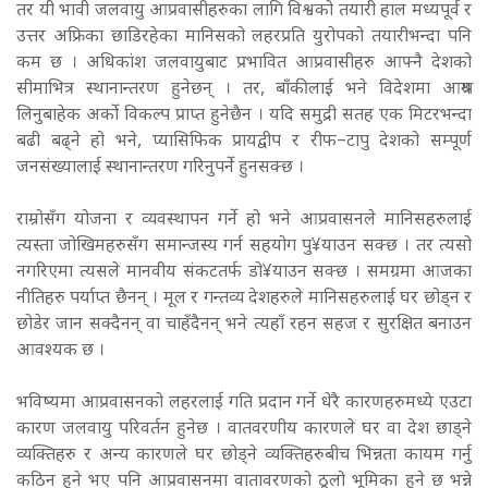
तर यी भावी जलवायु आप्रवासीहरुका लागि विश्वको तयारी हाल मध्यपूर्व र
उत्तर अफ्रिका छाडिरहेका मानिसको लहरप्रति युरोपको तयारीभन्दा पनि
कम छ । अधिकांश जलवायुबाट प्रभावित आप्रवासीहरु आफ्नै देशको
सीमाभित्र स्थानान्तरण हुनेछन् । तर, बाँकीलाई भने विदेशमा आश्रय
लिनुबाहेक अर्को विकल्प प्राप्त हुनेछैन । यदि समुद्री सतह एक मिटरभन्दा
बढी बढ्ने हो भने, प्यासिफिक प्रायद्वीप र रीफ–टापु देशको सम्पूर्ण
जनसंख्यालाई स्थानान्तरण गरिनुपर्ने हुनसक्छ ।
राम्रोसँग योजना र व्यवस्थापन गर्ने हो भने आप्रवासनले मानिसहरुलाई
त्यस्ता जोखिमहरुसँग समान्जस्य गर्न सहयोग पु¥याउन सक्छ । तर त्यसो
नगरिएमा त्यसले मानवीय संकटतर्फ डो¥याउन सक्छ । समग्रमा आजका
नीतिहरु पर्याप्त छैनन् । मूल र गन्तव्य देशहरुले मानिसहरुलाई घर छोड्न र
छोडेर जान सक्दैनन् वा चाहँदैनन् भने त्यहाँ रहन सहज र सुरक्षित बनाउन
आवश्यक छ ।
भविष्यमा आप्रवासनको लहरलाई गति प्रदान गर्ने धेरै कारणहरुमध्ये एउटा
कारण जलवायु परिवर्तन हुनेछ । वातवरणीय कारणले घर वा देश छाड्ने
व्यक्तिहरु र अन्य कारणले घर छोड्ने व्यक्तिहरुबीच भिन्नता कायम गर्नु
कठिन हुने भए पनि आप्रवासनमा वातावरणको ठूलो भूमिका हुने छ भन्ने