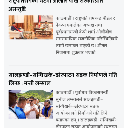
राष्ट्रपतिसँगको भेटमा ओलीले पोखे सरकारप्रति
असन्तुष्टि
काठमाडौँ । राष्ट्रपति रामचन्द्र पौडेल र
नेकपा एमालेका अध्यक्ष तथा
पूर्वप्रधानमन्त्री केपी शर्मा ओलीबीच
समसामयिक राजनीतिक परिस्थितिबारे
लामो छलफल भएको छ। शीतल
निवासमा शुक्रबार भएको
सालझण्डी–सन्धिखर्क–ढोरपाटन सडक निर्माणले गति
लिन्छ : मन्त्री लम्साल
काठमाडौँ । पूर्वाधार विकासमन्त्री
सुनील लम्सालले सालझण्डी–
सन्धिखर्क–ढोरपाटन सडक
आयोजनाको निर्माणले गति लिने
बताएका छन् । सालझण्डी–सन्धिखर्क–
ढोरपाटन सडक आयोजनाको स्थलगत