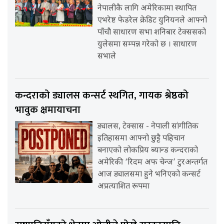
नेपालीकै लागि अमेरिकामा स्थापित
एभरेष्ट फेडरेल क्रेडिट युनियनले आफ्नो
पाँचौ साधारण सभा शनिबार टेक्ससको
युलेसमा सम्पन्न गरेको छ । साधारण
सभाले
कन्दराको ड्यालस कन्सर्ट स्थगित, गायक श्रेष्ठको
भावुक क्षमायाचना
ड्यालस, टेक्सास - नेपाली सांगीतिक
इतिहासमा आफ्नो छुट्टै पहिचान
बनाएको लोकप्रिय ब्यान्ड कन्दराको
अमेरिकी ‘रिदम अफ चेन्ज’ टुरअन्तर्गत
आज ड्यालसमा हुने भनिएको कन्सर्ट
अप्रत्याशित रूपमा