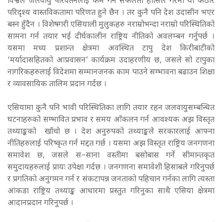
विश्वले जलवायु परिवर्तनलाई कम गर्न सफलता हासिल गरेमा यी कठोर
परिदृश्य वास्तविकतामा परिणत हुने छैन । तर कुनै पनि देश उदासीन भएर
बस्न हुँदैन । विशेषगरी एसियाली मुलुकहरु नराम्रोभन्दा नराम्रो परिस्थितिको
सामना गर्न तयार भई दीर्घकालीन राष्ट्रिय नीतिको अवलम्बन गर्नुपर्छ ।
यसमा मध्य प्रशान्त क्षेत्रमा अवस्थित टापु देश किरीबाटीको
‘मर्यादासहितको आप्रवासन’ कार्यक्रम उदाहरणीय छ, जसले सो टापुका
नागरिकहरुलाई विदेशमा सम्मानजनक काम पाउने सम्भावना बढाउन शिक्षा
र व्यावसायिक तालिम प्रदान गर्दछ ।
एसियामा कुनै पनि भावी परिस्थितिका लागि तयार रहन जलवायुसम्बन्धित
घटनाहरुको सम्भावित प्रभाव र समय आँकलन गर्न आवश्यक अझ विस्तृत
तथ्याङ्कको खाँचो छ । देश अनुरुपको तथ्याङ्कले सरकारलाई आफ्ना
नीतिहरुलाई परिष्कृत गर्न मद्दत गर्छ । यसमा अझ विस्तृत राष्ट्रिय जनगणना
समावेश छ, जसले स–साना वस्तीमा बसोबास गर्ने सीमान्तकृत
समुदायहरुलाई प्रायः उपेक्षा गर्दछ । जनगणना समावेशी हिसाबले गरिनुपर्छ
र प्रगतिको अनुगमन गर्न र संकटापन्न जनताको पहिचान गर्नका लागि त्यस्ता
आंकडा राष्ट्रिय तथ्याङ्क आधारमा प्रस्तुत गरिनुका साथै एसिया क्षेत्रमा
आदानप्रदान गरिनुपर्छ ।