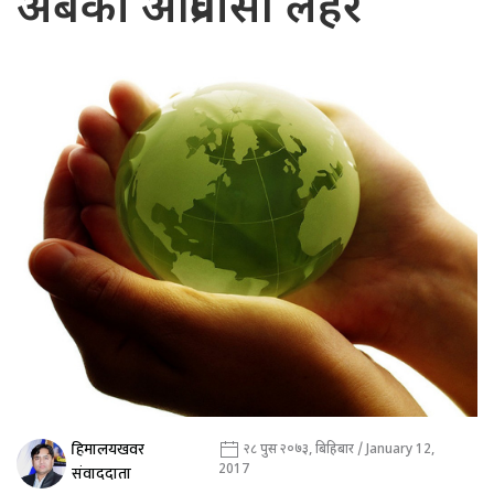
अबको आप्रवासी लहर
हिमालयखवर
२८ पुस २०७३, बिहिबार / January 12,
2017
संवाददाता