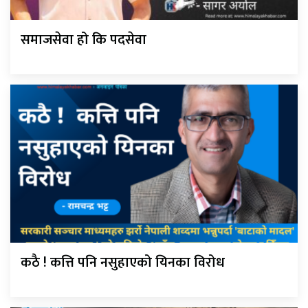
समाजसेवा हो कि पदसेवा
कठै ! कत्ति पनि नसुहाएको यिनका विरोध