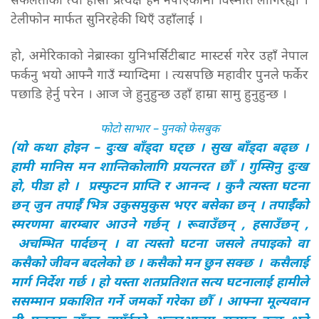
सफलताको त्यो हाँसो प्रत्यक्ष हेर्न नपाएकोमा विस्मात लागिरह्यो ।
टेलीफोन मार्फत सुनिरहेकी थिएँ उहाँलाई ।
हो, अमेरिकाको नेब्रास्का युनिभर्सिटीबाट मास्टर्स गरेर उहाँ नेपाल
फर्कनु भयो आफ्नै गाउँ म्याग्दिमा । त्यसपछि महावीर पुनले फर्केर
पछाडि हेर्नु परेन । आज जे हुनुहुन्छ उहाँ हाम्रा सामु हुनुहुन्छ ।
फोटो साभार – पुनको फेसबुक
(यो कथा होइन – दुःख बाँड्दा घट्छ । सुख बाँड्दा बढ्छ ।
हामी मानिस मन शान्तिकोलागि प्रयत्नरत छौँ । गुम्सिनु दुःख
हो, पीडा हो । प्रस्फुटन प्राप्ति र आनन्द । कुनै त्यस्ता घटना
छन् जुन तपाईँ भित्र उकुसमुकुस भएर बसेका छन् । तपाईँको
स्मरणमा बारम्बार आउने गर्छन् । रूवाउँछन् , हसाउँछन् ,
अचम्भित पार्दछन् । वा त्यस्तो घटना जसले तपाइको वा
कसैको जीवन बदलेको छ । कसैको मन छुन सक्छ । कसैलाई
मार्ग निर्देश गर्छ । हो यस्ता शतप्रतिशत सत्य घटनालाई हामीले
ससम्मान प्रकाशित गर्ने जमर्को गरेका छौँ । आफ्ना मूल्यवान