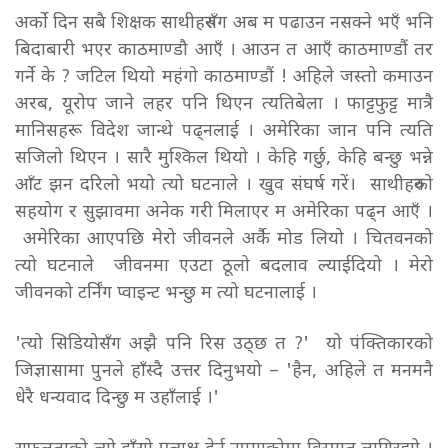
अर्को दिन सबै शिक्षक साथीहरुसँग अब म पढाउन नसक्ने भएँ भनि
बिदाबारी भएर काठमाण्डौ आएँ ।
आउन त आएँ काठमाण्डौं तर
गर्ने के ? जटिल थियो महंगो काठमाण्डौं ! अहिले जस्तो कमाउन
अरब, यूरोप जाने लहर पनि थिएन त्यतिबेला । फाट्टफुट्ट मात्रै
मानिसहरू विदेश जान्थे पढ्नलाई । अमेरिका जान पनि त्यति
सजिलो थिएन । सारै मुश्किल थियो । केहि गर्छु, केहि बन्छु भन्ने
आँट झन दरिलो भयो त्यो घटनाले । खुव संघर्ष गरें। साथीहरुको
सहयोग र सुझावमा अनेक गरी मिलाएर म अमेरिका पढ्न आएँ ।
अमेरिका आएपछि मेरो जीवनले अर्कै मोड लियो । चितवनको
त्यो घटनाले जीवनमा एउटा ठूलो बदलाव ल्याईदियो । मेरो
जीवनको टर्निंग प्वाइन्ट भन्छु म त्यो घटनालाई ।
'त्यो सिडियोसँग अझै पनि रिस उठ्छ त ?' यो पंक्तिकारको
जिज्ञासामा पुनले हाँस्दै उत्तर दिनुभयो – 'हैन, अहिले त मनमनै
धेरै धन्यवाद दिन्छु म उहाँलाई ।'