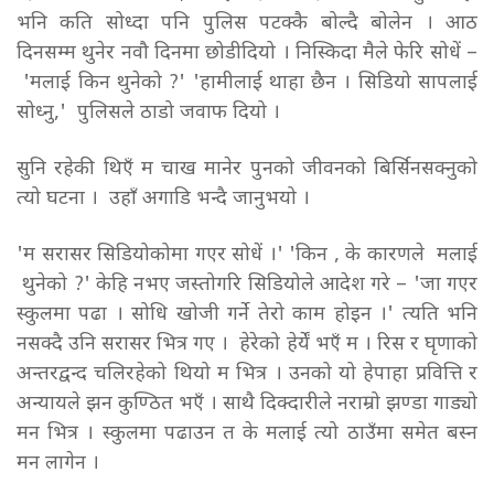
भनि कति सोध्दा पनि पुलिस पटक्कै बोल्दै बोलेन । आठ
दिनसम्म थुनेर नवौ दिनमा छोडीदियो । निस्किदा मैले फेरि सोधें –
'मलाई किन थुनेको ?'
'हामीलाई थाहा छैन । सिडियो सापलाई
सोध्नु,' पुलिसले ठाडो जवाफ दियो ।
सुनि रहेकी थिएँ म चाख मानेर पुनको जीवनको बिर्सिनसक्नुको
त्यो घटना । उहाँ अगाडि भन्दै जानुभयो ।
'म सरासर सिडियोकोमा गएर सोधें ।' 'किन , के कारणले मलाई
थुनेको ?'
केहि नभए जस्तोगरि सिडियोले आदेश गरे – 'जा गएर
स्कुलमा पढा । सोधि खोजी गर्ने तेरो काम होइन ।'
त्यति भनि
नसक्दै उनि सरासर भित्र गए । हेरेको हेर्यें भएँ म । रिस र घृणाको
अन्तरद्वन्द चलिरहेको थियो म भित्र । उनको यो हेपाहा प्रवित्ति र
अन्यायले झन कुण्ठित भएँ । साथै दिक्दारीले नराम्रो झण्डा गाड्यो
मन भित्र । स्कुलमा पढाउन त के मलाई त्यो ठाउँमा समेत बस्न
मन लागेन ।