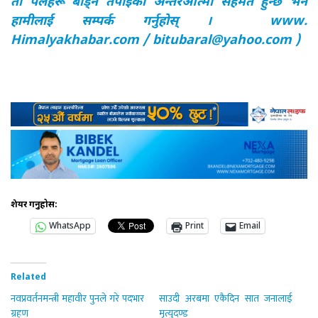
ती पलहरू बाँड्न तपाँईको अन्तरआत्मा सहमत हुन्छ भने
हामीलाई सम्पर्क गर्नुहोस् । www.
Himalyakhabar.com /
bitubaral@yahoo.com
)
शेयर गर्नुहोस:
WhatsApp
Print
Email
Related
नवप्रवर्तनमन्त्री महावीर पुनले गरे पदभार
साउदी अरबमा एकैदिन सात जनालाई
ग्रहण
मृत्युदण्ड