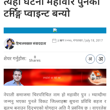
त्यही घटना महावीर पुनको
टर्निङ्ग प्वाइन्ट बन्यो
३ श्रावण २०७४, मंगलबार / July 18, 2017
हिमालयखवर संवाददाता
0
शेयर गर्नुहोस:
Shares
नेपाली समाजमा चिरपरिचित नाम हो महावीर पुन । म्याग्दीमा
जन्मनु भएका पुनले विकट जिल्लाहरुमा सूचना प्रविधि सहज र
सुलभ बनाउन दिनुभएको योगदान अति नै प्रसंनिय छ । वाएरलेस