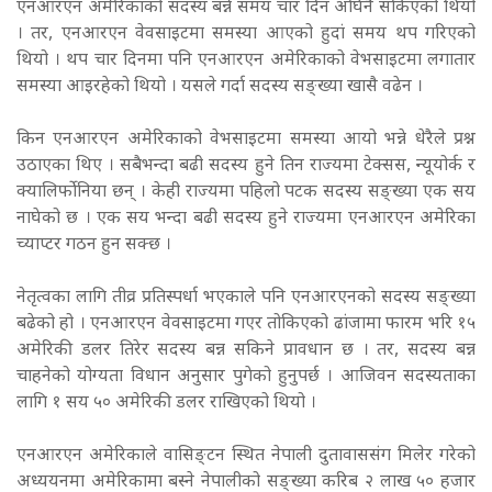
एनआरएन अमेरिकाको सदस्य बन्ने समय चार दिन अघिनै सकिएको थियो
। तर, एनआरएन वेवसाइटमा समस्या आएको हुदां समय थप गरिएको
थियो । थप चार दिनमा पनि एनआरएन अमेरिकाको वेभसाइटमा लगातार
समस्या आइरहेको थियो । यसले गर्दा सदस्य सङ्ख्या खासै वढेन ।
किन एनआरएन अमेरिकाको वेभसाइटमा समस्या आयो भन्ने धेरैले प्रश्न
उठाएका थिए । सबैभन्दा बढी सदस्य हुने तिन राज्यमा टेक्सस, न्यूयोर्क र
क्यालिर्फोनिया छन् । केही राज्यमा पहिलो पटक सदस्य सङ्ख्या एक सय
नाघेको छ । एक सय भन्दा बढी सदस्य हुने राज्यमा एनआरएन अमेरिका
च्याप्टर गठन हुन सक्छ ।
नेतृत्वका लागि तीव्र प्रतिस्पर्धा भएकाले पनि एनआरएनको सदस्य सङ्ख्या
बढेको हो । एनआरएन वेवसाइटमा गएर तोकिएको ढांजामा फारम भरि १५
अमेरिकी डलर तिरेर सदस्य बन्न सकिने प्रावधान छ । तर, सदस्य बन्न
चाहनेको योग्यता विधान अनुसार पुगेको हुनुपर्छ । आजिवन सदस्यताका
लागि १ सय ५० अमेरिकी डलर राखिएको थियो ।
एनआरएन अमेरिकाले वासिङ्टन स्थित नेपाली दुतावाससंग मिलेर गरेको
अध्ययनमा अमेरिकामा बस्ने नेपालीको सङ्ख्या करिब २ लाख ५० हजार