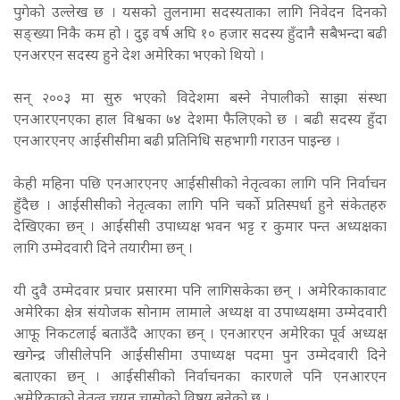
पुगेको उल्लेख छ । यसको तुलनामा सदस्यताका लागि निवेदन दिनको
सङ्ख्या निकै कम हो । दुइ वर्ष अघि १० हजार सदस्य हुँदानै सबैभन्दा बढी
एनअरएन सदस्य हुने देश अमेरिका भएको थियो ।
सन् २००३ मा सुरु भएको विदेशमा बस्ने नेपालीको साझा संस्था
एनआरएनएका हाल विश्वका ७४ देशमा फैलिएको छ । बढी सदस्य हुँदा
एनआरएनए आईसीसीमा बढी प्रतिनिधि सहभागी गराउन पाइन्छ ।
केही महिना पछि एनआरएनए आईसीसीको नेतृत्वका लागि पनि निर्वाचन
हुँदैछ । आईसीसीको नेतृत्वका लागि पनि चर्को प्रतिस्पर्धा हुने संकेतहरु
देखिएका छन् । आईसीसी उपाध्यक्ष भवन भट्ट र कुमार पन्त अध्यक्षका
लागि उम्मेदवारी दिने तयारीमा छन् ।
यी दुवै उम्मेदवार प्रचार प्रसारमा पनि लागिसकेका छन् । अमेरिकाकावाट
अमेरिका क्षेत्र संयोजक सोनाम लामाले अध्यक्ष वा उपाध्यक्षमा उम्मेदवारी
आफू निकटलाई बताउँदै आएका छन् । एनआरएन अमेरिका पूर्व अध्यक्ष
खगेन्द्र जीसीलेपनि आईसीसीमा उपाध्यक्ष पदमा पुन उम्मेदवारी दिने
बताएका छन् । आईसीसीको निर्वाचनका कारणले पनि एनआरएन
अमेरिकाको नेतृत्व चयन चासोको विषय बनेको छ ।