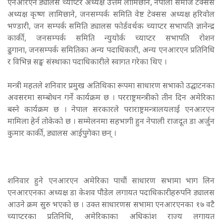
एनआरएन ड्यालस च्याप्टर अध्यक्ष उत्तम लामिछाने,
नेपाली समाज टेक्सस
अध्यक्ष कृष्ण लामिछाने,
जनसम्पर्क समिति वेष्ट टेक्सस अध्यक्ष हरिवोल
भण्डारी, जन सम्पर्क समिति ड्यालस फोर्डवर्थक च्याप्टर सभापति ज्ञानेन्द्र
कार्की,
जनसम्पर्क समिति न्युयोर्क च्याप्टर सभापति रोशन
ढुगाना,
जनसम्पर्क समितिका अन्य पदाधिकारी, अन्य एनआरएन प्रतिनिधि
र विभिन्न सङ्घ संस्थाका पदाधिकारीले स्वागत गरेका थिए ।
मन्त्री महतले शनिवार प्रमुख अतिथिका रूपमा साधारण सभाको उद्घाटनका
अवसरमा सम्बोधन गर्ने कार्यक्रम छ । परराष्ट्रमन्त्रीको तीन दिन अमेरिका
बस्ने कार्यक्रम छ । नेपाल सरकारले पराराष्ट्रमन्त्रालयलाई एनआरएन
मामिला हेर्न तोकेको छ । सम्मेलनमा सहभागी हुन नेपाली राजदूत डा अर्जुन
कुमार कार्की, ड्यालस आईपुगेका छन् ।
शनिवार हुने एनआरएन अमेरिका पाचौं साधारण सभामा भाग लिन
एनआरएनका अध्यक्ष डा केशव पौडेल लगायत पदाधिकारीहरुपनि ड्यालस
आउने क्रम सुरु भएको छ । उक्त साधारणस सभामा एनआरएनका १७ वटै
च्याप्टरका प्रतिनिधि, अमेरिकाका अधिकांश राज्य लगायत