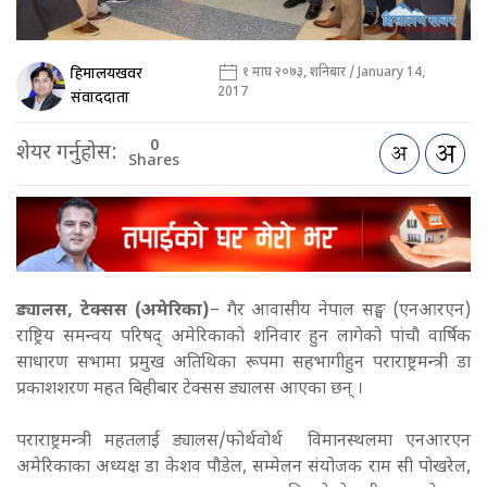
हिमालयखवर
१ माघ २०७३, शनिबार / January 14,
2017
संवाददाता
0
शेयर गर्नुहोस:
Shares
ड्यालस, टेक्सस (अमेरिका)
– गैर आवासीय नेपाल सङ्घ (एनआरएन)
राष्ट्रिय समन्वय परिषद् अमेरिकाको शनिवार हुन लागेको पांचौ वार्षिक
साधारण सभामा प्रमुख अतिथिका रूपमा सहभागीहुन पराराष्ट्रमन्त्री डा
प्रकाशशरण महत बिहीबार टेक्सस ड्यालस आएका छन् ।
पराराष्ट्रमन्त्री महतलाई ड्यालस/फोर्थवोर्थ विमानस्थलमा एनआरएन
अमेरिकाका अध्यक्ष डा केशव पौडेल, सम्मेलन संयोजक राम सी पोखरेल,