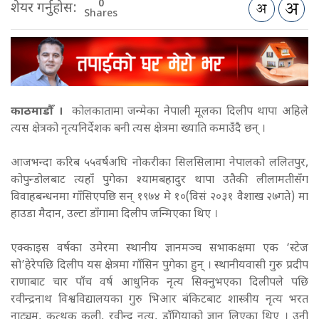
0
शेयर गर्नुहोस:
Shares
काठमाडौँ ।
कोलकातामा जन्मेका नेपाली मूलका दिलीप थापा अहिले
त्यस क्षेत्रको नृत्यनिर्देशक बनी त्यस क्षेत्रमा ख्याति कमाउँदै छन् ।
आजभन्दा करिब ५५वर्षअघि नोकरीका सिलसिलामा नेपालको ललितपुर,
कोपुन्डोलबाट त्यहाँ पुगेका श्यामबहादुर थापा उतैकी लीलामतीसँग
विवाहबन्धनमा गाँसिएपछि सन् १९७४ मे १०(विसं २०३१ वैशाख २७गते) मा
हाउडा मैदान, उल्टा डाँगामा दिलीप जन्मिएका थिए ।
एक्काइस वर्षका उमेरमा स्थानीय ज्ञानमञ्च सभाकक्षमा एक ‘स्टेज
सो’हेरेपछि दिलीप यस क्षेत्रमा गाँसिन पुगेका हुन् । स्थानीयवासी गुरु प्रदीप
राणाबाट चार पाँच वर्ष आधुनिक नृत्य सिक्नुभएका दिलीपले पछि
रवीन्द्रनाथ विश्वविद्यालयका गुरु भिआर बंकिटबाट शास्त्रीय नृत्य भरत
नाट्यम, कत्थक कली, रवीन्द्र नृत्य, डाँगियाको ज्ञान लिएका थिए । उनी