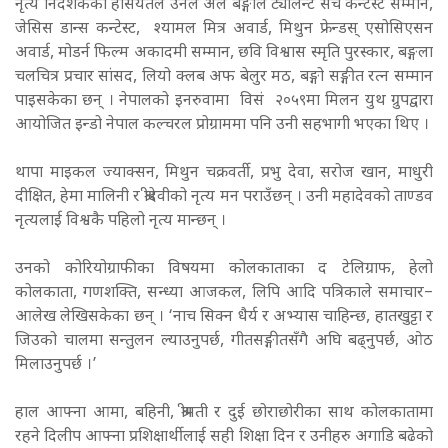
नृत्य निर्देशकका हैसियतले उनले अल बङ्गाल ट्यालेन्ट सर्च कन्टेस्ट सम्मान,
जेसिस डान्स कन्टेस्ट, श्यामल मित्र अवार्ड, मिथुन फ्रेन्डस् एसोसिएसन
अवार्ड, मोडर्न फिल्म अकादमी सम्मान, छवि विश्वास स्मृति पुरस्कार, बङ्गला
चलचित्र प्रचार सांसद, लियो क्लब अफ बेलुर मठ, बङ्गो सङ्गीत रत्न सम्मान
पाइसकेका छन् । नेपालको इनरुवामा विसं २०५९मा मिलन युथ ग्रुपद्वारा
आयोजित इन्डो नेपाल कल्चरल प्रोग्राममा पनि उनी सहभागी भएका थिए ।
थापा माइकल ज्याक्सन, मिथुन चक्रवर्ती, प्रभु देवा, सरोज खान, माधुरी
दीक्षित, हेमा मालिनी र श्रीदेवीको नृत्य मन पराउँछन् । उनी महादेवको ताण्डव
नृत्यलाई विश्वकै पहिलो नृत्य मान्छन् ।
उनको कोरियोग्राफीका विषयमा कोलकाताका द टेलिग्राफ, हेलो
कोलकाता, गणशक्ति, सन्ध्या आजकल, लिपि आदि पत्रिकाले समाचार–
आलेख लेखिसकेका छन् । ‘नाच सिक्न धैर्य र अभ्यास चाहिन्छ, हातखुट्टा र
जिउको चालमा सन्तुलन ल्याउनुपर्छ, गीतसङ्गीतसँगै अघि बढ्नुपर्छ, ओठ
मिलाउनुपर्छ ।’
हाल आफ्ना आमा, बहिनी, श्रीमती र दुई छोराछोरीका साथ कोलकातामा
रहने दिलीप आफ्ना प्रशिक्षार्थीलाई सही शिक्षा दिन र उनीहरु अगाडि
बढेको