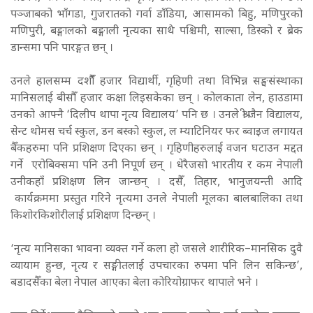
पञ्जाबको भाँगडा, गुजरातको गर्वा डाँडिया, आसामको बिहु, मणिपुरको
मणिपुरी, बङ्गालको बङ्गाली नृत्यका साथै पश्चिमी, साल्सा, डिस्को र ब्रेक
डान्समा पनि पारङ्गत छन् ।
उनले हालसम्म दशौँँ हजार विद्यार्थी, गृहिणी तथा विभिन्न सङ्घसंस्थाका
मानिसलाई बीसौँ हजार कक्षा लिइसकेका छन् । कोलकाता लेन, हाउडामा
उनको आफ्नै ‘दिलीप थापा नृत्य विद्यालय’ पनि छ । उनले श्री जैन विद्यालय,
सेन्ट थोमस चर्च स्कुल, डन बस्को स्कुल, ल म्याटिनियर फर ब्वाइज लगायत
बैँकहरुमा पनि प्रशिक्षण दिएका छन् । गृहिणीहरुलाई वजन घटाउन मद्दत
गर्ने एरोबिक्समा पनि उनी निपूर्ण छन् । धेरैजसो भारतीय र कम नेपाली
उनीकहाँ प्रशिक्षण लिन जान्छन् । दसैँ, तिहार, भानुजयन्ती आदि
कार्यक्रममा प्रस्तुत गरिने नृत्यमा उ
न
ले नेपाली मूलका बालबालिका तथा
किशोरकिशोरीलाई प्रशिक्षण दिन्छन् ।
‘नृत्य मानिसका भावना व्यक्त गर्ने कला हो जसले शारीरिक–मानसिक दुवै
व्यायाम हुन्छ, नृत्य र सङ्गीतलाई उपचारका रुपमा पनि लिन सकिन्छ’,
बडादसैँका बेला नेपाल आएका बेला कोरियोग्राफर थापाले भने ।