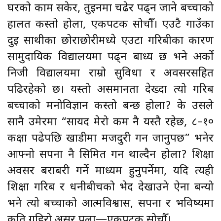
घरको काम सकेर, तुइनमा चढेर पढ्न जाने बच्चाको
हालत कस्तो होला, एकपटक सोचौँ। एउटै गाउँका
दुई साथीका छोराछोरीमध्ये एउटा गरिबीका कारण
सामुदायिक विद्यालयमा पढ्न बाध्य छ भने अर्को
निजी विद्यालयमा राम्रो सुविधा र अवसरसहित
पढिरहेको छ। यस्तो असमानता देख्दा त्यो गरिब
बच्चाको मनोविज्ञान कस्तो बन्छ होला? के उसले
सानै उमेरमा “सायद मेरो कर्म नै यस्तै रहेछ, ८–१०
कक्षा पढेपछि खाडीमा मजदुरी गर्न जानुपर्छ” भनेर
आफ्नो सपना नै सिमित गर्न थाल्दैन होला? शिक्षा
अवसर बराबरी गर्ने माध्यम हुनुपर्नेमा, यदि त्यही
शिक्षा गरिब र धनीबीचको भेद देखाउने ऐना बन्यो
भने त्यो बच्चाको आत्मविश्वास, सपना र भविष्यमा
कति गहिरो असर पर्ला—एकपटक सोचौँ।