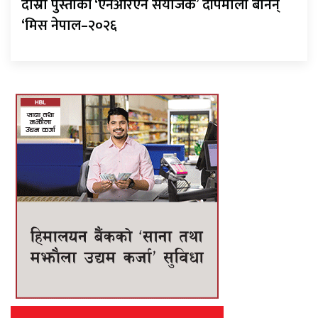
दोस्रो पुस्ताकी ‘एनआरएन संयोजक’ दीपमाला बनिन्
‘मिस नेपाल–२०२६