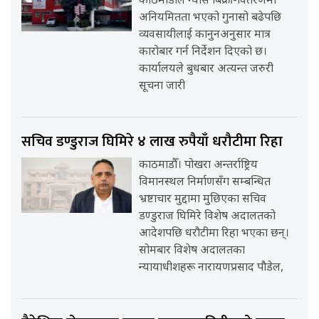
काठमाडौँले ग्यास बिक्री-वितरणमा
अनियमितता भएको गुनासो बढेपछि
व्यवसायीलाई कानुनअनुसार मात्र
कारोबार गर्न निर्देशन दिएको छ।
कार्यालयले बुधबार अत्यन्त जरुरी
सूचना जारी
सचिव डण्डुराज घिमिरे ४ लाख रुपैयाँ धरौटीमा रिहा
काठमाडौँ। पोखरा अन्तर्राष्ट्रिय
विमानस्थल निर्माणसँग सम्बन्धित
भ्रष्टाचार मुद्दामा मुछिएका सचिव
डण्डुराज घिमिरे विशेष अदालतको
आदेशपछि धरौटीमा रिहा भएका छन्।
सोमबार विशेष अदालतका
न्यायाधीशहरू नारायणप्रसाद पौडेल,