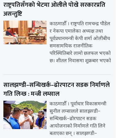
राष्ट्रपतिसँगको भेटमा ओलीले पोखे सरकारप्रति
असन्तुष्टि
काठमाडौँ । राष्ट्रपति रामचन्द्र पौडेल
र नेकपा एमालेका अध्यक्ष तथा
पूर्वप्रधानमन्त्री केपी शर्मा ओलीबीच
समसामयिक राजनीतिक
परिस्थितिबारे लामो छलफल भएको
छ। शीतल निवासमा शुक्रबार भएको
सालझण्डी–सन्धिखर्क–ढोरपाटन सडक निर्माणले
गति लिन्छ : मन्त्री लम्साल
काठमाडौँ । पूर्वाधार विकासमन्त्री
सुनील लम्सालले सालझण्डी–
सन्धिखर्क–ढोरपाटन सडक
आयोजनाको निर्माणले गति लिने
बताएका छन् । सालझण्डी–