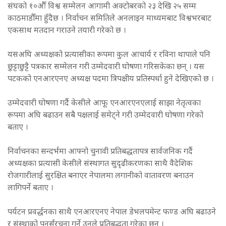
संघको १०औँ विश्व सम्मेलन आगामी अक्टोबरको २३ देखि २५ सम्म
काठमाडौँमा हुँदैछ । निर्वाचन समितिले अनलाइन माध्यमबाट विश्वभरबाट
एकसाथ मतदान गराउने तयारी गरेको छ ।
यसअघि अध्यक्षको प्रत्यासीका रूपमा कुल आचार्य र रविना थापाले पनि
छुट्टाछुट्टै पत्रकार सम्मेलन गरी उम्मेदवारी घोषणा गरिसकेका छन् । यस
पटकको एनआरएनए अध्यक्ष पदमा त्रिपक्षीय प्रतिस्पर्धा हुने देखिएको छ ।
उम्मेदवारी घोषणा गर्दै केसीले आफू एनआरएनएलाई साझा नेतृत्वका
रूपमा अघि बढाउन सबै पक्षलाई समेट्ने गरी उम्मेदवारी घोषणा गरेको
बताए ।
निर्वाचनका सन्दर्भमा आफ्नो चुनावी प्रतिबद्धतापत्र सार्वजनिक गर्दै
अध्यक्षका प्रत्यासी केसीले संस्थागत सुदृढीकरणका साथै वैदेशिक
रोजगारीलाई सुरक्षित बनाएर नेपालमा लगानीको वातावरण बनाउन
लागिपर्ने बताए ।
पर्यटन प्रवर्द्धनका साथै एनआरएनए नेपाल डेभलपमेन्ट फण्ड अघि बढाउने
र संस्थाको पुनर्संरचना गर्ने उनले प्रतिबद्धता गरेका छन् ।