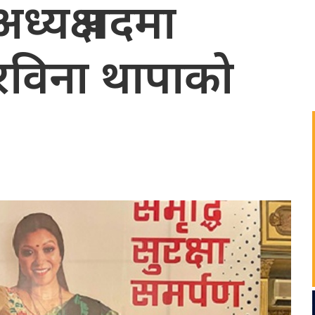
्यक्ष पदमा
े रविना थापाको