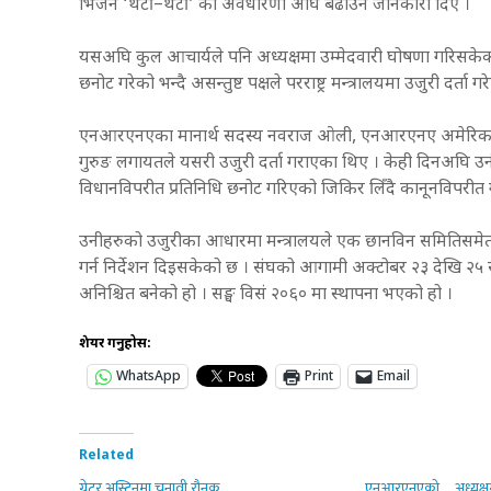
भिजन ‘थर्टी–थर्टी’ को अवधारणा अघि बढाउने जानकारी दिए ।
यसअघि कुल आचार्यले पनि अध्यक्षमा उम्मेदवारी घोषणा गरिसके
छनोट गरेको भन्दै असन्तुष्ट पक्षले परराष्ट्र मन्त्रालयमा उजुरी द
एनआरएनएका मानार्थ सदस्य नवराज ओली, एनआरएनए अमेरिकाक
गुरुङ लगायतले यसरी उजुरी दर्ता गराएका थिए । केही दिनअघि उनीहरुल
विधानविपरीत प्रतिनिधि छनोट गरिएको जिकिर लिँदै कानूनविपरी
उनीहरुको उजुरीका आधारमा मन्त्रालयले एक छानविन समितिसमेत बना
गर्न निर्देशन दिइसकेको छ । संघको आगामी अक्टोबर २३ देखि २५
अनिश्चित बनेको हो । सङ्घ विसं २०६० मा स्थापना भएको हो ।
शेयर गर्नुहोस:
WhatsApp
Print
Email
Related
ग्रेटर अस्टिनमा चुनावी रौनक
एनआरएनएको अध्यक्ष