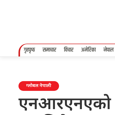
गृहपृष्‍ठ
समाचार
विचार
अमेरिका
नेपाल
ग्लोबल नेपाली
एनआरएनएको