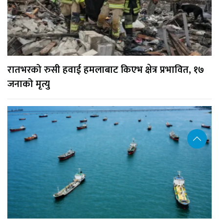
रातभरको रुसी हवाई हमलाबाट किएभ क्षेत्र प्रभावित, १७
जनाको मृत्यु