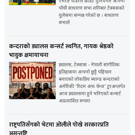
एभरेष्ट फेडरेल क्रेडिट युनियनले आफ्नो
पाँचौ साधारण सभा शनिबार टेक्ससको
युलेसमा सम्पन्न गरेको छ । साधारण
सभाले
कन्दराको ड्यालस कन्सर्ट स्थगित, गायक श्रेष्ठको
भावुक क्षमायाचना
ड्यालस, टेक्सास - नेपाली सांगीतिक
इतिहासमा आफ्नो छुट्टै पहिचान
बनाएको लोकप्रिय ब्यान्ड कन्दराको
अमेरिकी ‘रिदम अफ चेन्ज’ टुरअन्तर्गत
आज ड्यालसमा हुने भनिएको कन्सर्ट
अप्रत्याशित रूपमा
राष्ट्रपतिसँगको भेटमा ओलीले पोखे सरकारप्रति
असन्तुष्टि