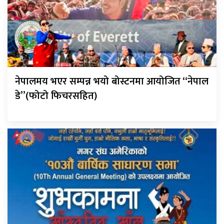
नेपालमय भएर सम्पन्न भयो बोस्टनमा आयोजित “नेपाल
डे”(फोटो फिचरसहित)