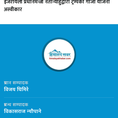
इजरायली प्रधानमन्त्री नेतान्याहुद्वारा ट्रम्पको गाजा योजना
अस्वीकार
प्रधान सम्पादक
विजय घिमिरे
प्रबन्ध सम्पादक
विकासराज न्यौपाने