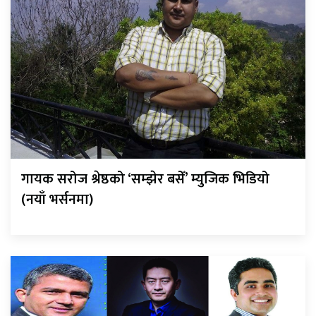
गायक सरोज श्रेष्ठको ‘सम्झेर बसेँ’ म्युजिक भिडियो
(नयाँ भर्सनमा)