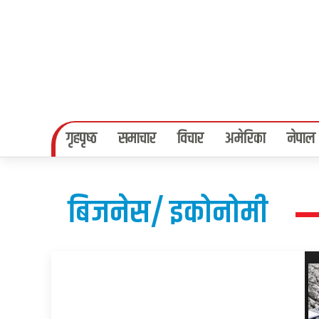
गृहपृष्‍ठ
समाचार
विचार
अमेरिका
नेपाल
बिजनेस/ इकोनोमी