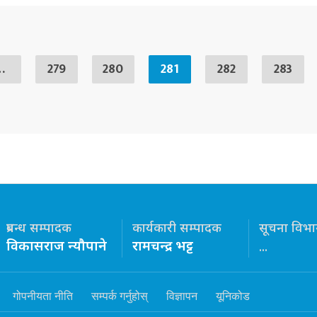
…
279
280
281
282
283
प्रबन्ध सम्पादक
कार्यकारी सम्पादक
सूचना विभाग 
विकासराज न्यौपाने
रामचन्द्र भट्ट
...
गोपनीयता नीति
सम्पर्क गर्नुहोस्
विज्ञापन
यूनिकोड