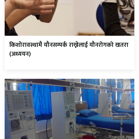
किशोरावस्थामै यौनसम्पर्क राख्नेलाई यौनरोगको खतरा
(अध्ययन)