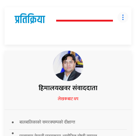
प्रतिक्रिया
हिमालयखवर संवाददाता
लेखकबाट थप
बालबालिकाको समरक्याम्पको दीक्षान्त
प्रवासमा नेपाली पाठ्यक्रम आयोजित गोष्ठी सम्पन्न