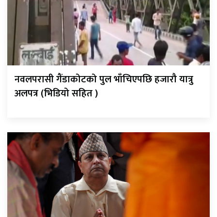
नवलपरासी गैंडाकोटको पुल भाँचिएपछि हजारौ यात्रु
अलपत्र (भिडियो सहित )