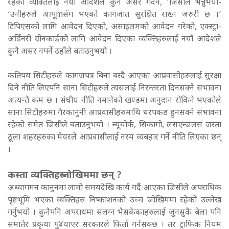
रहेको व्यक्तिलाई नयाँ आदेशले कुनै असर गर्दैन, ’जिसीले भन्नुभयो-
‘उनीहरुले आपूmसँग भएको कागजात सुरक्षित राख्न जरुरी छ ।’
टिपिएसको लागि आवेदन दिएको, असाइलमको आवेदन गरेको, एक्स्ट्रा-
अर्डिनरी ग्रीनकार्डको लागि आवेदन दिएका व्यक्तिहरुलाई नयाँ आदेशले
कुनै असर नपर्ने उहाँले बताउनुभयो ।
कतिपय सिटीहरुले कागजपत्र बिना बस्दै आएका आप्रवासीहरुलाई सुरक्षा
दिने नीति लिएपनि साना सिटीहरुले त्यसलाई निरन्तरता दिनसक्ने संभावना
अत्यन्तै कम छ । संघीय नीति नमानेको खण्डमा अनुदान रोकिने भएकोले
साना सिटीहरुमा गैरकानुनी आप्रवासीहरुमाथि धरपकड हुनसक्ने संभावना
रहेको समेत जिसीले बताउनुभयो ।
न्यूयोर्क, सिकागो, लसएन्जलस जस्ता
ठूला शहरहरुका मेयरले आप्रवासीलाई नरम व्यबहार गर्ने नीति लिएका छन्
।
कस्ता व्यक्तिहरु जोखिममा छन् ?
अध्यागमन कानुनमा लामो समयदेखि कार्य गर्दै आएका जिसीले अपराधिक
पृष्ठभूमि भएका व्यक्तिहरु निष्काशनको उच्च जोखिममा रहेको उल्लेख
गर्नुभयो । कुनैपनि अपराधमा संलग्न भैसकेकाहरुलाई जुनसुकै बेला पनि
समातेर प्रकृया पु¥याएर सरकारले फिर्ता गर्नसक्छ । तर ट्राफिक नियम