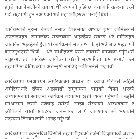
टिप्पणी आयोजक संस्थाकै पदाधिकारीहरुले गरेका छन् । उपस्थिती पातलो
हुनुले यता नेपालीको समस्या धेरै नभएको बुझिन्छ,
यता
मानिसहरुमा डरले
गर्दा सहभागी हुन नआएको भन्ने सहभागीहरुको भनाई थियो ।
कार्यक्रमको सुरुमा नेपाली समाज टेक्ससका अध्यक्ष कृष्ण लामिछानेले
अनलाइनहरु, सामाजीक सञ्जालमा आइरहेका खबरले धेरै मानिसहरु
आतंकित भइरहेको हुँदा यो कार्यक्रमले सत्यतथ्य के हो भन्ने जान्न मद्धत गर्ने
बताउनुभएको थियो । ‘धेरै साथीहरुले यस्तो खालको कार्यक्रम गर्नुप¥यो
भन्नुहुन्छ, तर कार्यक्रम आयोजना ग¥यो सहभागिता कम हुन्छ,’ कम
सहभागिता देखिएकोमा असन्तुष्टी जनाउँदै लामिछानेले भन्नुभयो ।
कार्यक्रममा एनआरएन अमेरिकाका अध्यक्ष डा. केशव पौडेलले अहिले
अमेरिकाभरि रहेका आप्रवासी समुदायमा त्रासको विषय भएको
अध्यागमनको सवालमा कार्यक्रम गरेकोमा खुशी व्यक्त गर्नुभयो । उहाँले
एनआरएन जस्तो सबैलाई समेट्ने, साझा संस्थाको आवश्यकता र
औचित्यनै यस्तो संकटको अवस्थाका लागि आवश्यक पर्ने भएकोले
सदस्यता लिनका लागि आग्रह गर्नुभयो ।
कार्यक्रमममा कानुनविज्ञ जिसीले सहभागीहरुको दर्जनौ जिज्ञासाको जवाफ