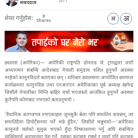
2017
संवाददाता
0
शेयर गर्नुहोस:
Shares
ड्यालस (अमेरिका)— अमेरिकी राष्ट्रपति डोनाल्ड जे. ट्रम्पद्वारा जारी
अध्यागमन संबन्धि आदेशबाट नेपाली समुदाय त्रशित हुनुपर्ने अवस्था
नरहेको कानुनविदले बताएका छन् । शनिबार ड्यालसमा आयोजित छलफल
कार्यक्रममा कानुनविज्ञ तथा एनआरएन अमेरिकाका पूर्ब अध्यक्ष खगेन्द्र
जिसीले नेपालीका निम्ति बाहिर चर्चा भएजस्तो आतंकित हुनुपर्ने अवस्था
कुनैपनि कोणबाट नभएको बताउनुभयो ।
‘वैधानिक कागजपत्र नभएकाहरु जुनसुकै बेला पनि समातिन सक्छन्, तर
समातिदैमा डिपोर्टेसनमा पर्ने भन्ने हुँदैन,’ जिसीले भन्नुभयो—‘अमेरिका
कानुनले चलेको मुलुक भएको हुँदा निष्काशनमा पर्नु अघि संबन्धित
व्यक्तिलाई अदालतमा पेश गर्ने, उसका कुराहरु राख्ने र त्यहाँ पनि कुराहरु