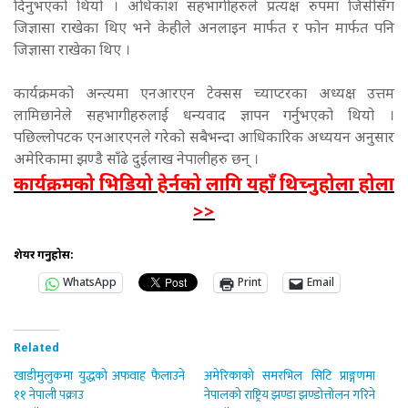
दिनुभएको थियो । अधिकांश सहभागीहरुले प्रत्यक्ष रुपमा जिसीसँग
जिज्ञासा राखेका थिए भने केहीले अनलाइन मार्फत र फोन मार्फत पनि
जिज्ञासा राखेका थिए ।
कार्यक्रमको अन्त्यमा एनआरएन टेक्सस च्याप्टरका अध्यक्ष उत्तम
लामिछानेले सहभागीहरुलाई धन्यवाद ज्ञापन गर्नुभएको थियो ।
पछिल्लोपटक एनआरएनले गरेको सबैभन्दा आधिकारिक अध्ययन अनुसार
अमेरिकामा झण्डै साँढे दुईलाख नेपालीहरु छन् ।
कार्यक्रमको भिडियो हेर्नको लागि यहाँ थिच्नुहोला होला
>>
शेयर गर्नुहोस:
WhatsApp
Print
Email
Related
खाडीमुलुकमा युद्धको अफवाह फैलाउने
अमेरिकाको समरभिल सिटि प्राङ्गणमा
११ नेपाली पक्राउ
नेपालको राष्ट्रिय झण्डा झण्डोत्तोलन गरिने