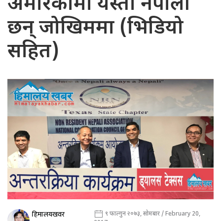
अमेरिकामा यस्ता नेपाली
छन् जोखिममा (भिडियो
सहित)
हिमालयखवर
९ फाल्गुन २०७३, सोमबार / February 20,