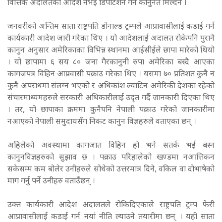
वित्तिकै अदालतको आदेश नभई डिर्पोटेशन गर्न कानुनत मिल्दैन ।
जनवरीको अन्तिम साता राष्ट्रपति डोनाल्ड ट्रम्पले आप्रावासीलाई कडाई गर्न
कार्यकारी आदेश जारी गरेका थिए । यो आदेशलाई अदालत रोकेपनि पुरानै
कानुन अनुसार अमेरिकाका विभिन्न स्थानमा आईसीईले छापा मारेको थियो
। यो छापामा ६ सय ८० जना गैरकानुनी रुपा अमेरिका बस्दै आएका
कागजपत्र विहिन आप्रवासी पक्राउ गरेका थिए । यसमा ७० प्रतिशत कुनै न
कुनै अपराधमा संलग्न भएको र अधिकांश ल्याटिन अमेरिकी देशका रहेको
संचारमाध्यमहरुले सरकारी अधिकारीलाई उदृत गर्दै जानकारी दिएका थिए
। तर, यो छापाका क्रममा कुनैपनि नेपाली पक्राउ गरेको जानकारीमा
नआएको नेपाली समुदायसँग निकट कानुन विज्ञहरुले वताएका छन् ।
अहिलेको अवस्थामा कागजात विहिन हो भने सतर्क भई बस्न
कानुनविज्ञहरुको सुझाव छ । पक्राउ परिहालेको खण्डमा नआत्तिकन
सकेसम्म कम बोलेर उनीहरुले सोधेको उत्तरमात्र दिने, वकिल वा दोभाषेको
माग गर्नु पर्ने उनीहरु वताउँछन् ।
उक्त कार्यकारी आदेश अदालतले रोकिदिएकाले राष्ट्रपति ट्रम्प फेरी
आप्रावासीलाई कडाई गर्न नयां नीति ल्याउने तयारीमा छन् । यही साता