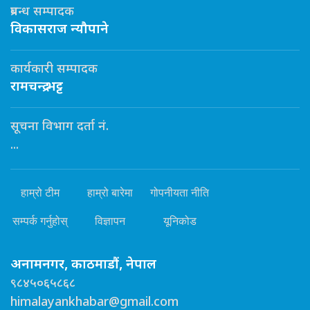
प्रबन्ध सम्पादक
विकासराज न्यौपाने
कार्यकारी सम्पादक
रामचन्द्र भट्ट
सूचना विभाग दर्ता नं.
...
हाम्रो टीम
हाम्रो बारेमा
गोपनीयता नीति
सम्पर्क गर्नुहोस्
विज्ञापन
यूनिकोड
अनामनगर, काठमाडौं, नेपाल
९८४५०६५८६८
himalayankhabar@gmail.com