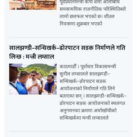
पूर्वप्रधानमन्त्री केपी शर्मा ओलीबीच
समसामयिक राजनीतिक परिस्थितिबारे
लामो छलफल भएको छ। शीतल
निवासमा शुक्रबार भएको
सालझण्डी–सन्धिखर्क–ढोरपाटन सडक निर्माणले गति
लिन्छ : मन्त्री लम्साल
काठमाडौँ । पूर्वाधार विकासमन्त्री
सुनील लम्सालले सालझण्डी–
सन्धिखर्क–ढोरपाटन सडक
आयोजनाको निर्माणले गति लिने
बताएका छन् । सालझण्डी–सन्धिखर्क–
ढोरपाटन सडक आयोजनाको स्थलगत
अनुगमनका क्रममा अर्घाखाँचीको
सन्धिखर्कमा मन्त्री लम्सालले