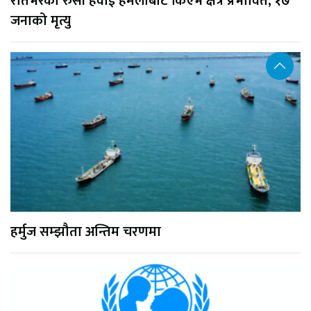
रातभरको रुसी हवाई हमलाबाट किएभ क्षेत्र प्रभावित, १७
जनाको मृत्यु
हर्मुज सम्झौता अन्तिम चरणमा