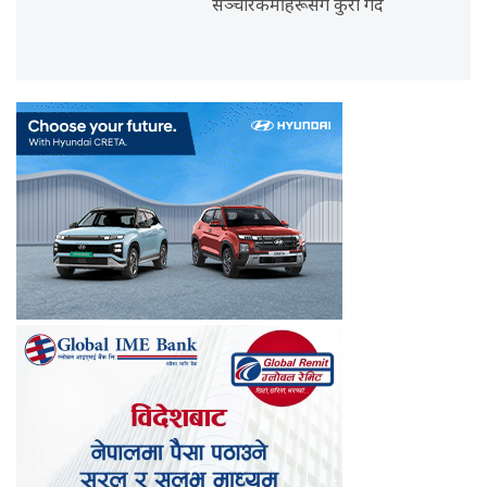
सञ्चारकर्मीहरूसँग कुरा गर्दै