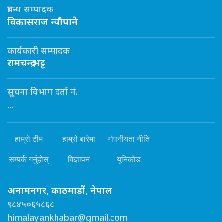
प्रबन्ध सम्पादक
विकासराज न्यौपाने
कार्यकारी सम्पादक
रामचन्द्र भट्ट
सूचना विभाग दर्ता नं.
...
हाम्रो टीम
हाम्रो बारेमा
गोपनीयता नीति
सम्पर्क गर्नुहोस्
विज्ञापन
यूनिकोड
अनामनगर, काठमाडौं, नेपाल
९८४५०६५८६८
himalayankhabar@gmail.com