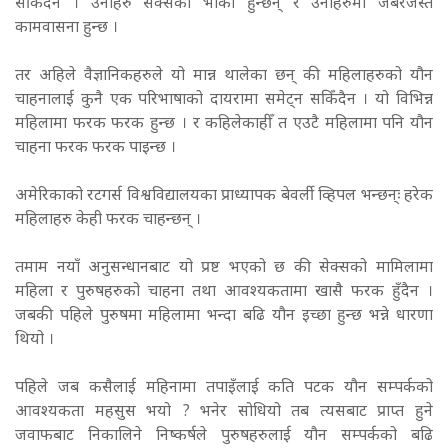
सकिँदैन । उनीहरु सेक्सका भोका हुन्छन् र उनीहरुमा जबरजस्त
कामवासना हुन्छ ।
तर अहिले वैज्ञानिकहरुले यो मान्न थालेका छन् की महिलाहरुको यौन
चाहनालाई कुनै एक परिभाषाको दायरामा समेट्न सकिँदैन । यो विभिन्न
महिलामा फरक फरक हुन्छ । र कहिलेकाहीँ त एउटै महिलामा पनि यौन
चाहना फरक फरक पाइन्छ ।
अमेरिकाको रटगर्स विश्वविद्यालयका प्राध्यापक बेवर्ली व्हिपल भन्छन्ः हरेक
महिलाहरु केही फरक चाहन्छन् ।
तमाम नयाँ अनुसन्धानबाट यो प्रष्ट भएको छ की सेक्सको मामिलामा
महिला र पुरुषहरुको चाहना तथा आवश्यकतामा खासै फरक हुँदैन ।
जबकी पहिले पुरुषमा महिलामा भन्दा बढि यौन इच्छा हुन्छ भन्ने धारणा
थियो ।
पहिले जब कसैलाई महिनामा तपाइँलाई कति पटक यौन सम्पर्कको
आवश्यकता महसुस भयो ? भनेर सोधियो तब त्यसबाट प्राप्त हुने
जवाफबाट निकालिने निष्कर्षले पुरुषहरुलाई यौन सम्पर्कको बढि