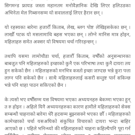
सिगमन्ड फ्रायड जस्ता महानतम मनोवैज्ञानिक देखि लिएर हलिउडका
अभिनेता मेल गिब्सनसम्म यो सवाललाई लिएर हैरान छन् ।
यो रहस्यका बारेमा हजारौँ किताब, लेख, ब्लग पोष्ट लेखिइसकेका छन् ।
लाखौँ पटक यो मसलामाथि बहस भएका छन् । लोग्ने मानिस मात्र होइन,
महिलाहरु समेत अक्सर यो विषयमा चर्चा गरिरहन्छन् ।
तथापि यसमा लामोचौडा चर्चा, हजारौँ किताब, वर्षौँको अनुसन्धानका
बाबजुत पनि महिलाहरुको इच्छाको कुनै एक परिभाषा तथा कुनै दायरा तय
हुन सकेको छैन । महिलाहरुको मनभित्र कस्तो इच्छा जाग्दछ भन्ने कुरा पत्ता
लाग्न पनि सकेको छैन । साथै महिलाहरुलाई कसरी सन्तुष्ट पार्न सकिन्छ
भन्ने पनि थाहा पाउन सकिएको छैन ।
के त्यसो भए वर्षौँसम्म यस विषयमा भएका अध्ययनहरु बेकम्मा भएका हुन्
त रु होइन । अहिले यिनै अध्ययनहरुका कारण हामीले महिलाहरुको सेक्स
सम्बन्धी चाहनाको बारेमा धेरै हदसम्म बुझ्नसक्ने भएका छौँ । महिलाहरुको
कामेच्छाको चर्चा यसअघिको संकुचित विचारको दायरा भन्दा बाहिर
आएको छ । पहिले भनिन्थ्यो की महिलाहरुको चाहना कहिल्यैपनि पूरा गर्न