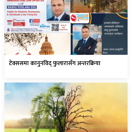
टेक्ससमा कानुनविद् फुलारासँग अन्तरक्रिया