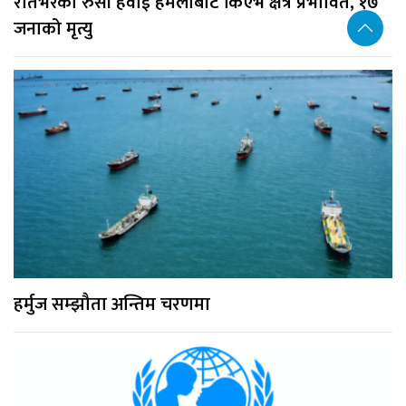
रातभरको रुसी हवाई हमलाबाट किएभ क्षेत्र प्रभावित, १७
जनाको मृत्यु
हर्मुज सम्झौता अन्तिम चरणमा