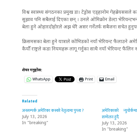
विश्व स्वास्थ्य संगठनका प्रमुख डा। टेड्रोस एड्हानोम गेहब्रेयससल
सुझाव पनि सबैलाई दिएका छन् । उनले ओमिक्रोन डेल्टा भेरियन्टभन्द
बेला हुने ओहारदोहोरले अझ धेरै असर गर्नेतर्फ सबैजना सचेत हुनुपर
क्रिसमसका बेला हुने यात्राले कोभिडको नयाँ भेरियन्ट फैलाउने अ
कैयौँ राष्ट्रले कडा नियमहरू लागू गर्नुका साथै नयाँ भेरियन्ट फैल
शेयर गर्नुहोस:
WhatsApp
Print
Email
Related
जनसम्पर्क अमेरिका कस्को नेतृत्वमा पुग्ला ?
अमेरिकाको न्युयोर्क
सम्मेलन हुंदै
July 13, 2026
In "breaking"
July 13, 2026
In "breaking"