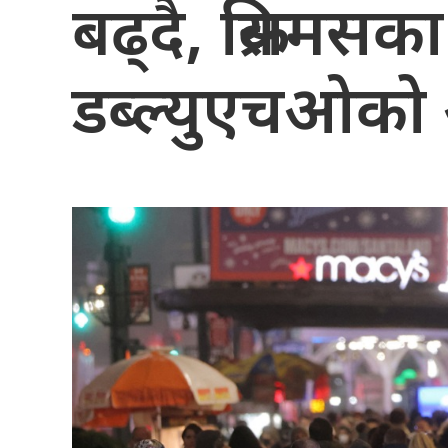
बढ्दै, क्रिसमसका का
डब्ल्युएचओको 