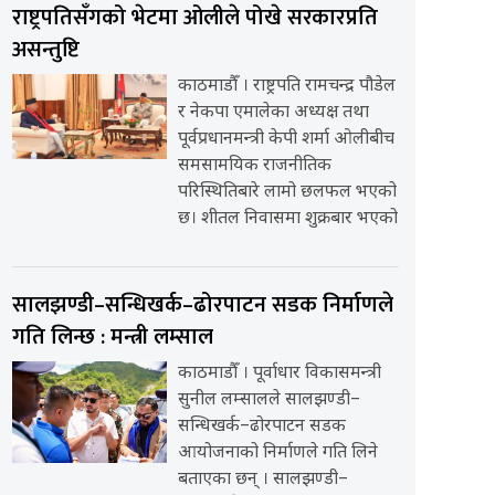
राष्ट्रपतिसँगको भेटमा ओलीले पोखे सरकारप्रति
असन्तुष्टि
काठमाडौँ । राष्ट्रपति रामचन्द्र पौडेल
र नेकपा एमालेका अध्यक्ष तथा
पूर्वप्रधानमन्त्री केपी शर्मा ओलीबीच
समसामयिक राजनीतिक
परिस्थितिबारे लामो छलफल भएको
छ। शीतल निवासमा शुक्रबार भएको
सालझण्डी–सन्धिखर्क–ढोरपाटन सडक निर्माणले
गति लिन्छ : मन्त्री लम्साल
काठमाडौँ । पूर्वाधार विकासमन्त्री
सुनील लम्सालले सालझण्डी–
सन्धिखर्क–ढोरपाटन सडक
आयोजनाको निर्माणले गति लिने
बताएका छन् । सालझण्डी–