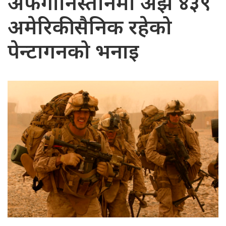
अफगानिस्तानमा अझै ४३९
अमेरिकी सैनिक रहेको
पेन्टागनको भनाइ