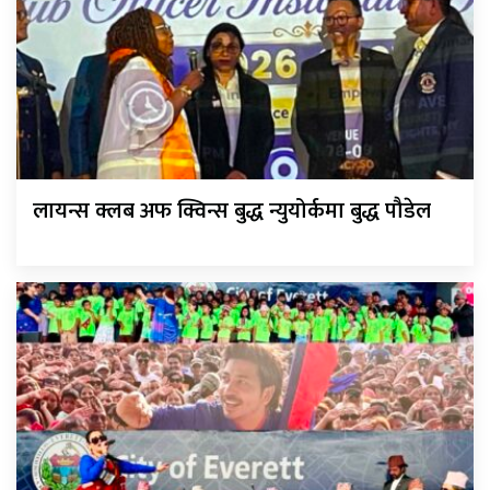
लायन्स क्लब अफ क्विन्स बुद्ध न्युयोर्कमा बुद्ध पौडेल