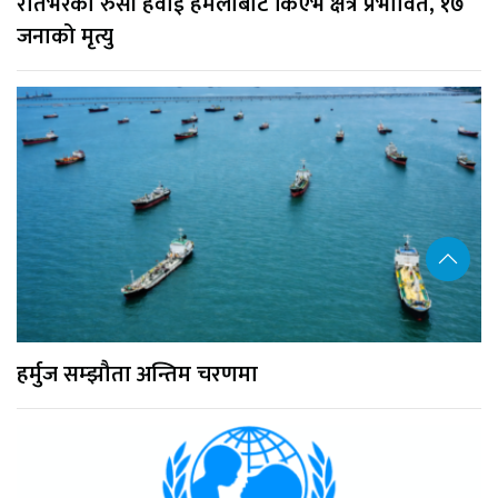
रातभरको रुसी हवाई हमलाबाट किएभ क्षेत्र प्रभावित, १७
जनाको मृत्यु
हर्मुज सम्झौता अन्तिम चरणमा