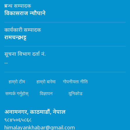
प्रबन्ध सम्पादक
विकासराज न्यौपाने
कार्यकारी सम्पादक
रामचन्द्र भट्ट
सूचना विभाग दर्ता नं.
...
हाम्रो टीम
हाम्रो बारेमा
गोपनीयता नीति
सम्पर्क गर्नुहोस्
विज्ञापन
यूनिकोड
अनामनगर, काठमाडौं, नेपाल
९८४५०६५८६८
himalayankhabar@gmail.com