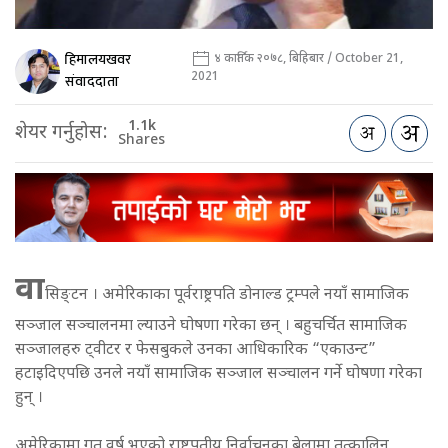
हिमालयखवर
४ कार्तिक २०७८, बिहिबार / October 21,
2021
संवाददाता
1.1k
शेयर गर्नुहोस:
Shares
वा
सिङ्टन । अमेरिकाका पूर्वराष्ट्रपति डोनाल्ड ट्रम्पले नयाँ सामाजिक
सञ्जाल सञ्चालनमा ल्याउने घोषणा गरेका छन् । बहुचर्चित सामाजिक
सञ्जालहरु ट्वीटर र फेसबुकले उनका आधिकारिक “एकाउन्ट”
हटाइदिएपछि उनले नयाँ सामाजिक सञ्जाल सञ्चालन गर्ने घोषणा गरेका
हुन् ।
अमेरिकामा गत वर्ष भएको राष्ट्रपतीय निर्वाचनका बेलामा तत्कालिन