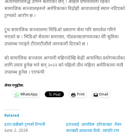
अत्याचारविरुद्ध उभिने बताएका छन् । अहिले प्रभावशाली रहेका
सामाजिक सञ्जालहरुले अमेरिकाका विद्रोही आवाजलाई स्थान नदिएको
ट्रम्पको आरोप छ ।
ट्रुथ सामाजिक सञ्जालमा भिडिओ प्रसारण सेवा पनि समावेश गरिने
भएको छ । भिडिओ सेवामा समाचार, पोडकास्टलगायतका धेरै सुविधा
उपलब्ध गराइने टीएमटीजीले जानकारी दिएको छ ।
सो सामाजिक सञ्जाल आगामी महिनादेखि केही आमन्त्रित प्रयोगकर्ताका
लागि तयार हुनेछ भने सन् २०२२ को पहिलो तीन महिना अमेरिकामा मात्रै
उपलब्ध हुनेछ । एएफपी
शेयर गर्नुहोस:
WhatsApp
Print
Email
Related
इरान दाबीबारे ट्रम्पको टिप्पणी
इरानलाई आणविक हतियारबाट रोक्न
कारबाही आवश्यक थियो : राष्ट्रपति ट्रम्प
June 2, 2026