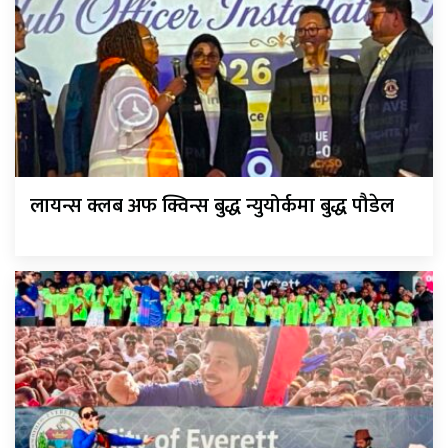
लायन्स क्लब अफ क्विन्स बुद्ध न्युयोर्कमा बुद्ध पौडेल