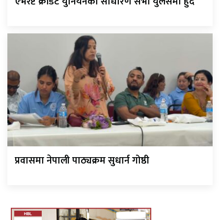
एभरेष्ट क्रेडिट युनियनको साधारण सभा युलेसमा हुँदै
प्रवासमा नेपाली पाठ्यक्रम सुधार्न गोष्ठी