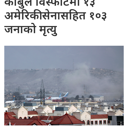
काबुल विस्फोटमा १३
अमेरिकी सेनासहित १०३
जनाको मृत्यु