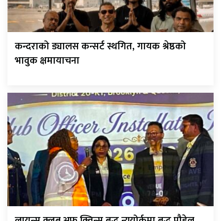
कन्दराको ड्यालस कन्सर्ट स्थगित, गायक श्रेष्ठको
भावुक क्षमायाचना
लायन्स क्लब अफ क्विन्स बुद्ध न्युयोर्कमा बुद्ध पौडेल