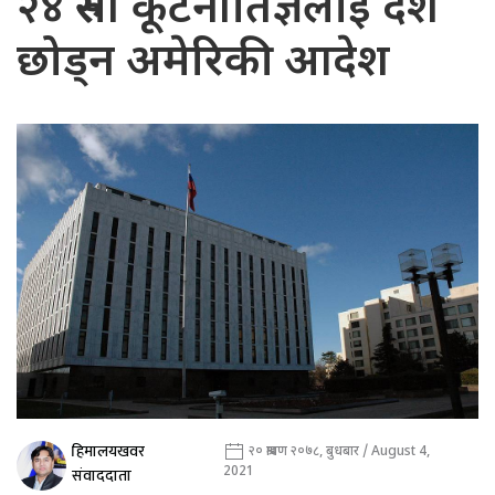
२४ रुसी कूटनीतिज्ञलाई देश
छोड्न अमेरिकी आदेश
हिमालयखवर
२० श्रावण २०७८, बुधबार / August 4,
2021
संवाददाता