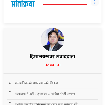
प्रतिक्रिया
हिमालयखवर संवाददाता
लेखकबाट थप
बालबालिकाको समरक्याम्पको दीक्षान्त
प्रवासमा नेपाली पाठ्यक्रम आयोजित गोष्ठी सम्पन्न
एभरेष्ट क्रेडिट युनियनको साधारण सभा युलेसमा हुँदै