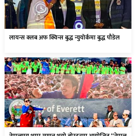
लायन्स क्लब अफ क्विन्स बुद्ध न्युयोर्कमा बुद्ध पौडेल
नेपालमय भएर सम्पन्न भयो बोस्टनमा आयोजित “नेपाल