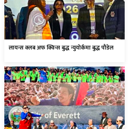
लायन्स क्लब अफ क्विन्स बुद्ध न्युयोर्कमा बुद्ध पौडेल