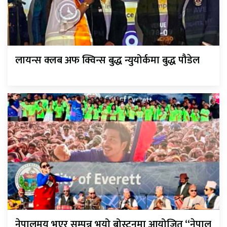
लायन्स क्लब अफ क्विन्स बुद्ध न्युयोर्कमा बुद्ध पौडेल
नेपालमय भएर सम्पन्न भयो बोस्टनमा आयोजित “नेपाल