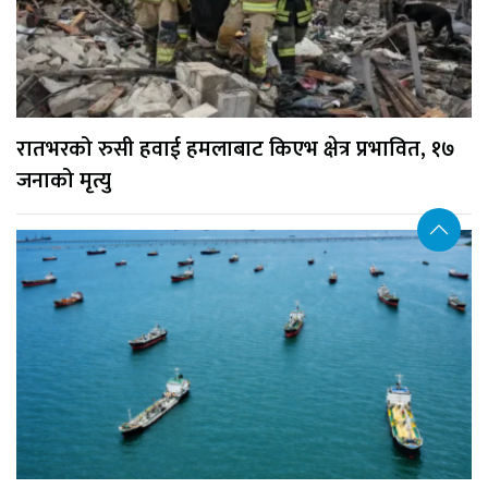
रातभरको रुसी हवाई हमलाबाट किएभ क्षेत्र प्रभावित, १७
जनाको मृत्यु