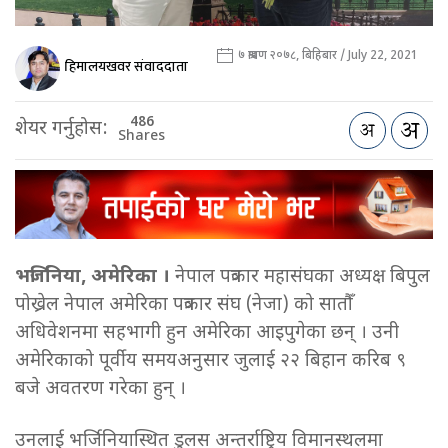
७ श्रावण २०७८, बिहिबार / July 22, 2021
हिमालयखवर संवाददाता
486
शेयर गर्नुहोस:
Shares
भर्जिनिया, अमेरिका ।
नेपाल पत्रकार महासंघका अध्यक्ष बिपुल
पोख्रेल नेपाल अमेरिका पत्रकार संघ (नेजा) को सातौँ
अधिवेशनमा सहभागी हुन अमेरिका आइपुगेका छन् । उनी
अमेरिकाको पूर्वीय समयअनुसार जुलाई २२ बिहान करिब ९
बजे अवतरण गरेका हुन् ।
उनलाई भर्जिनियास्थित डुलस अन्तर्राष्ट्रिय विमानस्थलमा