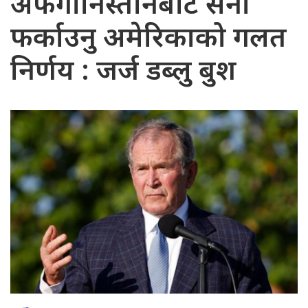
अफगानिस्तानबाट सेना
फर्काउनु अमेरिकाको गलत
निर्णय : जर्ज डब्लु बुश