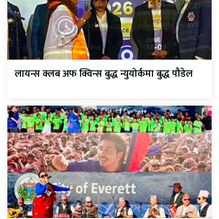
लायन्स क्लब अफ क्विन्स बुद्ध न्युयोर्कमा बुद्ध पौडेल