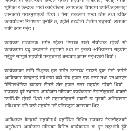
नियन्त्रणमा आविष्कार केन्द्रले गरेका सहयोगी गतिविधि, निर्वाह गरेको
भूमिका र केन्द्रका भावी कार्ययोजना लगायतका विषयमा उपस्थितहरुमाझ
जानकारी गराउनुभएको थियो । पैसा संकलमा भन्दा ठोस तथा उचित
कार्ययोजना निर्माणमा चुनौति छ, उहाँले ठट्यौली शैलीमा भन्नुभयो, त्यसका
लागि काम गर्नुछ ।
कार्यक्रम सञ्चालक समेत रहेका भेषराज खत्री संयोजक रहेको सो
कार्यक्रममा यदु वन्जाराले सहभागी तथा डा पुनको अभियानमा सहयोग
गर्नुहुने सम्पुर्ण सहयोगी मनहरुलाई धन्यवाद ज्ञापन गर्नुभएको थियो ।
कार्यक्रमका लागि निशुल्क हल समेत उपलव्ध गराउने व्रुक मेडो फर्मले
आविष्कार केन्द्रलाई सवैभन्दा वढी पाँच हजार एक डलर तथा एनआरएन
पेन्सिलभेनिया च्याप्टर टीमले तीन हजार डलर सहयोग गरेको थियो ।
राज्यका दुवै स्थानमा आयोजना गरिएका कार्यक्रममा नेपालीहरुको वाक्लो
उपस्थिति रहेको थियो भने सहभागीहरुले सादगी डा पुनको अभियानमा
भविश्यमा पनि यस्तै सहयोग गर्ने प्रतिवद्धता जनाएका थिए ।
आविश्कार केन्द्रको सहयोगार्थ यहाँस्थित विभिन्न राज्यका नेपालीहरुको
अनुरोधमा आयोजना गरिएका विभिन्न कार्यक्रममा डा पुन सहभागी हुँदै