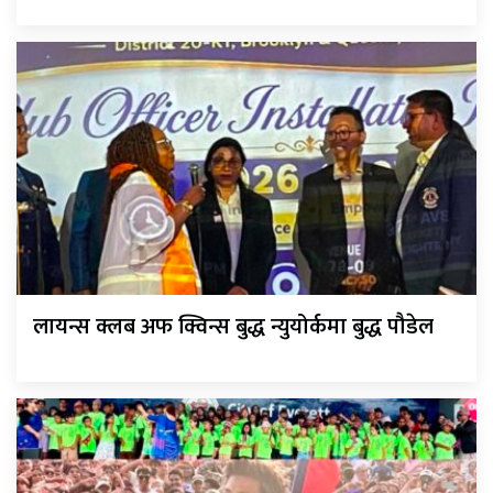
लायन्स क्लब अफ क्विन्स बुद्ध न्युयोर्कमा बुद्ध पौडेल