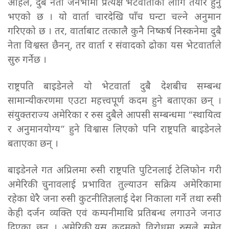
अहिले, दुबै नेता जेनेभामा प्रत्यक्ष भेटवार्ताका लागि तयार हुनु
भएको छ । यो वार्ता चारदेखि पाँच घन्टा चल्ने अनुमान
गरिएको छ । तर, वार्ताबाट तत्कालै कुनै निष्कर्ष निस्कनेमा दुबै
नेता विश्वस्त छैनन्, तर वार्ता र संवादको ढोका यस भेटवार्ताले
सुरु गर्नेछ ।
राष्ट्रपति बाइडेनले यो भेटवार्ता दुबै देशबीच सम्बन्ध
सामान्यीकरणमा एउटा महत्त्वपूर्ण कदम हुने बताएका छन् ।
संयुक्तराज्य अमेरिका र रुस दुबैले आपसी सम्बन्धमा “स्थायित्व
र अनुमानयोग्य” हुने विश्वास लिएको पनि राष्ट्रपति बाइडेनले
बताएका छन् ।
बाइडेनले गत अप्रिलमा रुसी राष्ट्रपति पुटिनलाई टेलिफोन गरी
अमेरिकी चुनावलाई प्रभावित तुल्याउन सक्रिय अमेरिकामा
रहेका धेरै जना रुसी कुटनीतिज्ञलाई देश निकाला गर्ने तथा रुसी
केही दर्जन व्यक्ति एवं कम्पनीमाथि प्रतिबन्ध लगाउने जनाउ
दिएका छन् । अमेरिकी यस कदमको विरोधमा रुसले समेत