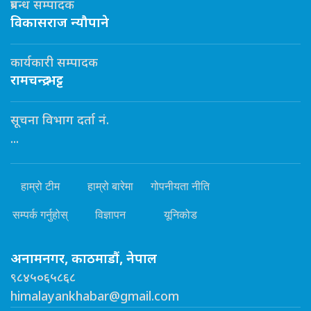
प्रबन्ध सम्पादक
विकासराज न्यौपाने
कार्यकारी सम्पादक
रामचन्द्र भट्ट
सूचना विभाग दर्ता नं.
...
हाम्रो टीम
हाम्रो बारेमा
गोपनीयता नीति
सम्पर्क गर्नुहोस्
विज्ञापन
यूनिकोड
अनामनगर, काठमाडौं, नेपाल
९८४५०६५८६८
himalayankhabar@gmail.com