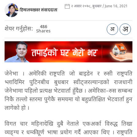
२ असार २०७८, बुधबार / June 16, 2021
हिमालयखवर संवाददाता
486
शेयर गर्नुहोस:
Shares
जेनेभा । अमेरिकी राष्ट्रपति जो बाइडेन र रुसी राष्ट्रपति
भ्लादिमिर पुटिनबीच बुधबार स्वीट्जरल्यान्डको राजधानी
जेनेभामा पहिलो प्रत्यक्ष भेटवार्ता हुँदैछ । अमेरिका–रुस सम्बन्ध
निकै तल्लो स्तरमा पुगेकै समयमा यो बहुप्रतिक्षित भेटवार्ता हुन
लागेको हो ।
विगत चार महिनादेखि दुबै नेताले एकअर्का विरुद्ध तिखा
व्यङ्ग्य र धम्कीपूर्ण भाषा प्रयोग गर्दै आएका थिए । राष्ट्रपति