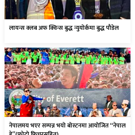
लायन्स क्लब अफ क्विन्स बुद्ध न्युयोर्कमा बुद्ध पौडेल
नेपालमय भएर सम्पन्न भयो बोस्टनमा आयोजित “नेपाल
डे”(फोटो फिचरसहित)