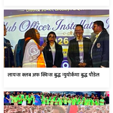
लायन्स क्लब अफ क्विन्स बुद्ध न्युयोर्कमा बुद्ध पौडेल