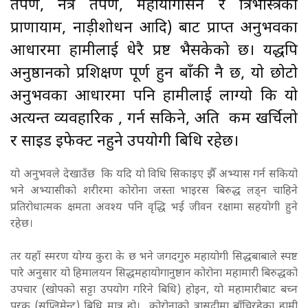
तर्पण, नेत्र तर्पण, महायोगासन र त्रिभस्त्रिका
प्राणायाम, नाड़ीशोधन आदि) बाट प्राप्त अनुभवका
आधारमा हामीलाई धेरै प्रष्ट भैसकेको छ। यद्धपि
अनुष्ठानको प्रशिक्षण पूर्ण हुन बाँकी नै छ, यो छोटो
अनुभवका आधारमा पनि हामीलाई लाग्यो कि यो
अत्यन्त व्यवहारिक , गर्न सकिने, अति कम खर्चिलो
र साइड इफेक्ट नहुने उपयोगी बिधि रहेछ।
यो अनुभवले देखाउँछ कि यदि यो विधि सिकाइए झैँ अभ्यास गर्न सकियो
भने अभ्यासीको शरीरमा कोरोना जस्ता भाइरस बिरुद्ध लड्न चाहिने
प्रतिरोधात्मक क्षमता अवश्य पनि वृद्धि भई जीवन रक्षामा सहयोगी हुने
रहेछ।
तर यहाँ स्मरण योग्य कुरा के छ भने जगदगुरु महायोगी सिद्धबाबाले स्पष्ट
पारे अनुसार यो हिमालयन सिद्धमहायोगानुष्ठान कोरोना महामारी बिरुद्धको
उपचार (खोपको सट्टा उपयोग गरिने बिधि) होइन, यो महामारीबाट बच्न
पुरक (सप्लिमेन्ट) बिधि मात्र हो। कोरोनाको त्रासदीमा बाँचिरहेका हामी