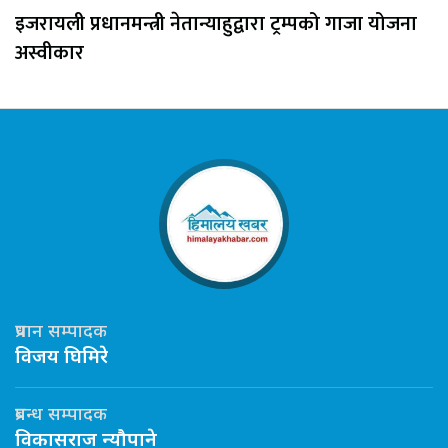
इजरायली प्रधानमन्त्री नेतान्याहुद्वारा ट्रम्पको गाजा योजना
अस्वीकार
प्रधान सम्पादक
विजय घिमिरे
प्रबन्ध सम्पादक
विकासराज न्यौपाने