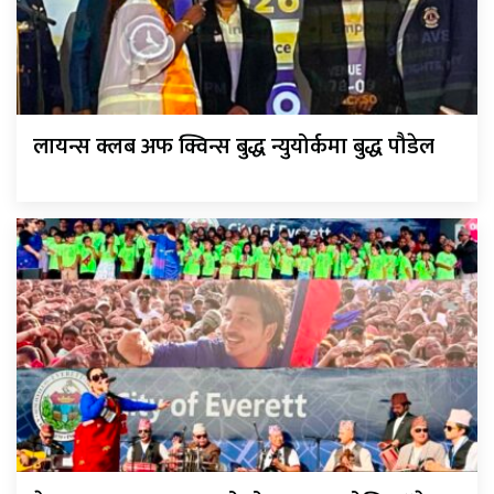
लायन्स क्लब अफ क्विन्स बुद्ध न्युयोर्कमा बुद्ध पौडेल