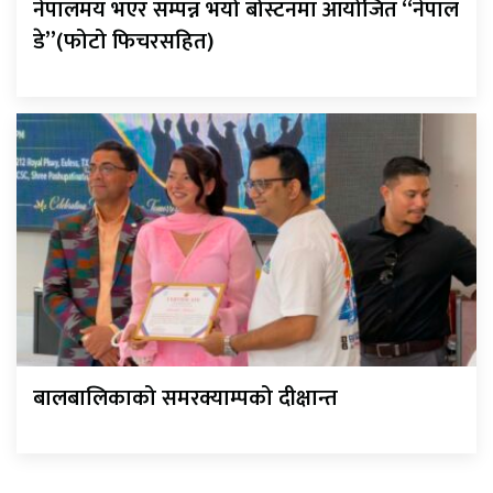
नेपालमय भएर सम्पन्न भयो बोस्टनमा आयोजित “नेपाल
डे”(फोटो फिचरसहित)
बालबालिकाको समरक्याम्पको दीक्षान्त