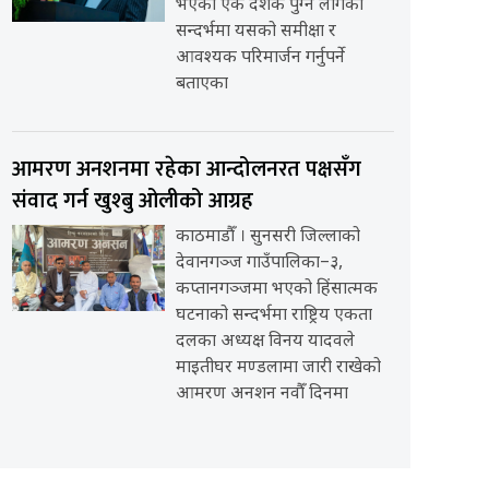
भएको एक दशक पुग्न लागेको
सन्दर्भमा यसको समीक्षा र
आवश्यक परिमार्जन गर्नुपर्ने
बताएका
आमरण अनशनमा रहेका आन्दोलनरत पक्षसँग
संवाद गर्न खुश्बु ओलीको आग्रह
काठमाडौँ । सुनसरी जिल्लाको
देवानगञ्ज गाउँपालिका–३,
कप्तानगञ्जमा भएको हिंसात्मक
घटनाको सन्दर्भमा राष्ट्रिय एकता
दलका अध्यक्ष विनय यादवले
माइतीघर मण्डलामा जारी राखेको
आमरण अनशन नवौँ दिनमा