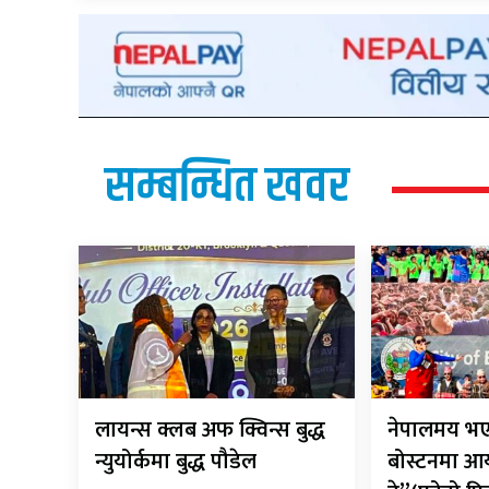
सम्बन्धित खवर
लायन्स क्लब अफ क्विन्स बुद्ध
नेपालमय भएर
न्युयोर्कमा बुद्ध पौडेल
बोस्टनमा आ