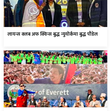
लायन्स क्लब अफ क्विन्स बुद्ध न्युयोर्कमा बुद्ध पौडेल