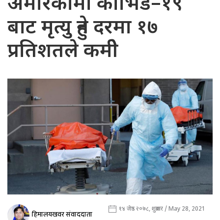
अमेरिकामा कोभिड–१९
बाट मृत्यु हुने दरमा १७
प्रतिशतले कमीे
१४ जेष्ठ २०७८, शुक्रबार / May 28, 2021
हिमालयखवर संवाददाता