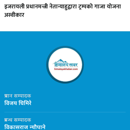
इजरायली प्रधानमन्त्री नेतान्याहुद्वारा ट्रम्पको गाजा योजना
अस्वीकार
प्रधान सम्पादक
विजय घिमिरे
प्रबन्ध सम्पादक
विकासराज न्यौपाने