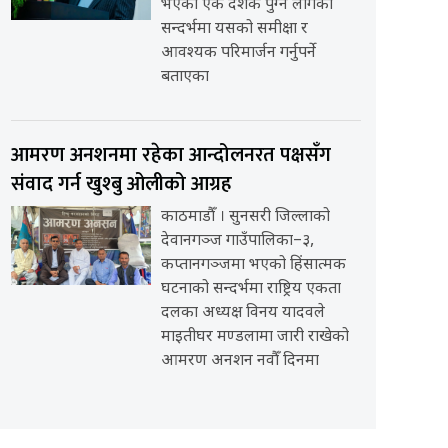
भएको एक दशक पुग्न लागेको
सन्दर्भमा यसको समीक्षा र
आवश्यक परिमार्जन गर्नुपर्ने
बताएका
आमरण अनशनमा रहेका आन्दोलनरत पक्षसँग
संवाद गर्न खुश्बु ओलीको आग्रह
काठमाडौँ । सुनसरी जिल्लाको
देवानगञ्ज गाउँपालिका–३,
कप्तानगञ्जमा भएको हिंसात्मक
घटनाको सन्दर्भमा राष्ट्रिय एकता
दलका अध्यक्ष विनय यादवले
माइतीघर मण्डलामा जारी राखेको
आमरण अनशन नवौँ दिनमा