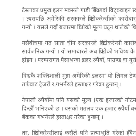
टेस्लाका प्रमुख इलन मक्सले गाडी बिक्री गर्दा विट्क्वाइन 
। त्यसपछि अमेरिकी सरकारले क्रिप्टोकरेन्सीको कारोब
गर्‍यो । यसले गर्दा बजारमा क्रिप्टोको मूल्य घट्न थालेको 
यसैबीचमा गत साता चीन सरकारले क्रिप्टोकरेन्सी कार
सार्वजनिक गर्‍यो । यो समाचारले अब क्रिप्टोको भविष्य के हुन
होइन । परम्परागत पैसाभन्दा डलर रुपैयाँ, पाउण्ड वा युरोल
विश्वकै शक्तिशाली मुद्रा अमेरिकी डलरमा यो लिगल टे
तर्फवाट ट्रेजरी र गभर्नरले हस्ताक्षर गरेका हुन्छन् ।
नेपाली रुपैयाँमा पनि यसको मूल्य (एक हजारको नोटम
दिन्छौँ भनिएको छ । यसको मतलव एक हजार रुपैयाँ बराबर
बैंकका गभर्नरले हस्ताक्षर गरेका हुन्छन् ।
तर, क्रिप्टोकरेन्सीलाई कसैले पनि प्रत्याभूति गरेको ह