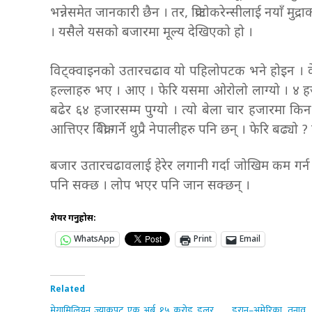
भन्नेसमेत जानकारी छैन । तर, क्रिप्टोकरेन्सीलाई नयाँ म
। यसैले यसको बजारमा मूल्य देखिएको हो ।
विट्क्वाइनको उतारचढाव यो पहिलोपटक भने होइन । केह
हल्लाहरु भए । आए । फेरि यसमा ओरोलो लाग्यो । ४ हजा
बढेर ६४ हजारसम्म पुग्यो । त्यो बेला चार हजारमा किन
आत्तिएर बिक्री गर्ने थुप्रै नेपालीहरु पनि छन् । फेरि बढ्यो
बजार उतारचढावलाई हेरेर लगानी गर्दा जोखिम कम गर्न सकि
पनि सक्छ । लोप भएर पनि जान सक्छन् ।
शेयर गर्नुहोस:
WhatsApp
Print
Email
Related
मेगामिलियन ज्याकपट एक अर्ब १५ करोड डलर
इरान–अमेरिका तनाव 