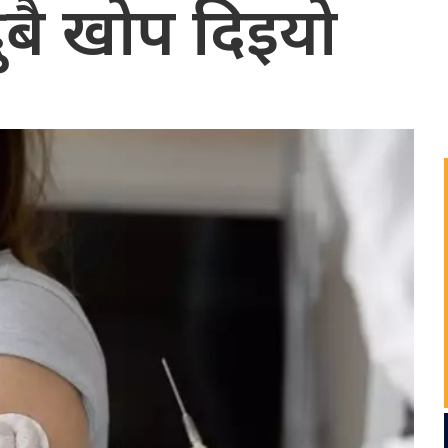
ुबै खोप दिइयो