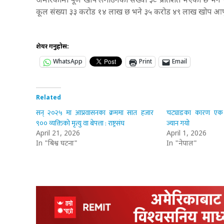
अमेरिकामा पूर्ण खोप लगाउनेको संख्या ३८ प्रतिशत भएको छ भने ए
कूल संख्या ३३ करोड १४ लाख छ भने ३५ करोड ४९ लाख खोप आपूर
शेयर गर्नुहोस:
WhatsApp
Print
Email
Related
सन् २०२५ मा आप्रवासनका क्रममा सात हजार
चट्याङका कारण एक
९०० व्यक्तिको मृत्यु वा बेपत्ता : राष्ट्रसंघ
ज्यान गयो
April 21, 2026
April 1, 2026
In "बिश्व घटना"
In "नेपाल"