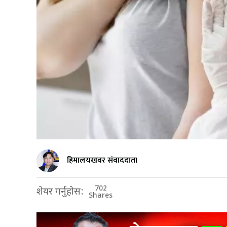
हिमालयखवर संवाददाता
702
शेयर गर्नुहोस:
Shares