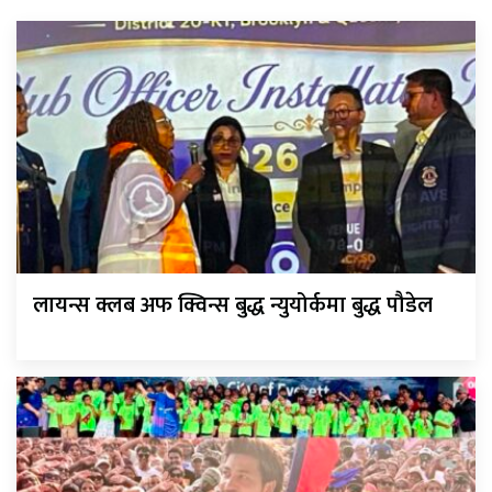
लायन्स क्लब अफ क्विन्स बुद्ध न्युयोर्कमा बुद्ध पौडेल