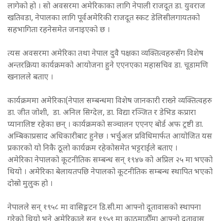
लागेको हो । सो अवसरमा अमेरिकाका लागि नेपाली राजदूत डा. युवराज
खतिवडा, नेपालका लागि पूर्वअमेरिकी राजदूत स्कट डेलिसीलगायतको
सहभागिता रहनेसमेत जनाइएको छ ।
त्यस अवसरमा अमेरिका तथा नेपाल दुवै पक्षका व्यक्तित्वहरुसँग विशेष
अन्तरक्रिया कार्यक्रमको आयोजना हुने एएनएका महासचिव डा. चूडामणि
खनालले बताए ।
कार्यक्रममा अमेरिका(नेपाल सम्बन्धमा विशेष जानकारी राख्ने व्यक्तित्वहरु
डा. जीत जोशी, डा. अनिल सिग्देल, डा. विद्या रञ्‍जित र डेभिड कप्रारा
प्यानालिष्ट रहेका छन् । कार्यक्रमको सञ्चालन एएनए बोर्ड अफ ट्रष्टी डा.
अम्बिकाप्रसाद अधिकारीबाट हुनेछ । भर्चुअल प्रविधिमार्फत आयोजित यस
प्रकारको यो निकै ठूलो कार्यक्रम रहेकोसमेत भट्टराईले बताए ।
अमेरिका नेपालको कूटनीतिक सम्बन्ध सन् १९४७ को अप्रिल २५ मा भएको
थियो । अमेरिका बेलायतपछि नेपालको कूटनीतिक सम्बन्ध स्थापित भएको
दोस्रो मुलुक हो ।
नेपालले सन् १९५८ मा वासिङ्गटन डि.सी.मा आफ्नो दूतावासको स्थापना
गरेको थियो भने अमेरिकाले सन् १९५९ मा काठमाडौँमा आफ्नो दूतावास