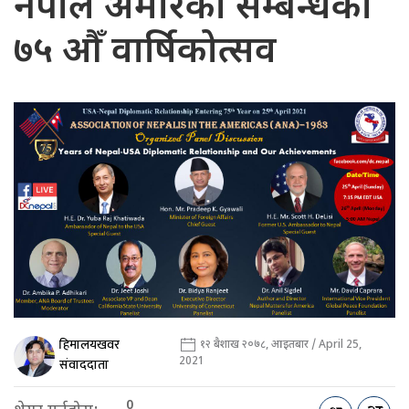
नेपाल अमेरिका सम्बन्धको
७५ औँ वार्षिकोत्सव
हिमालयखवर
१२ बैशाख २०७८, आइतबार / April 25,
2021
संवाददाता
0