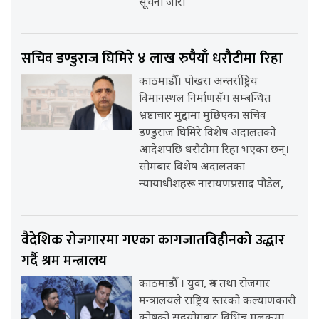
सूचना जारी
सचिव डण्डुराज घिमिरे ४ लाख रुपैयाँ धरौटीमा रिहा
काठमाडौँ। पोखरा अन्तर्राष्ट्रिय
विमानस्थल निर्माणसँग सम्बन्धित
भ्रष्टाचार मुद्दामा मुछिएका सचिव
डण्डुराज घिमिरे विशेष अदालतको
आदेशपछि धरौटीमा रिहा भएका छन्।
सोमबार विशेष अदालतका
न्यायाधीशहरू नारायणप्रसाद पौडेल,
वैदेशिक रोजगारमा गएका कागजातविहीनको उद्धार
गर्दै श्रम मन्त्रालय
काठमाडौँ । युवा, श्रम तथा रोजगार
मन्त्रालयले राष्ट्रिय स्तरको कल्याणकारी
कोषको सहयोगबाट विभिन्न मुलुकमा