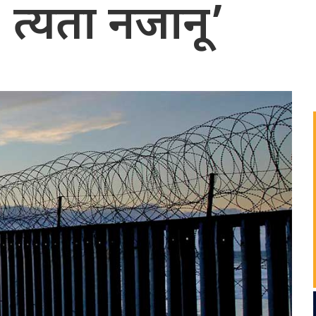
 त्यता नजानू’