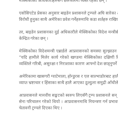
मेक्सिकोका अधिकारीहरुसँग छलफलमा व्यस्त रहेका छन् ।
एसोसिएटेड प्रेसका अनुसार बाइडेन प्रशासनले ट्रम्पले अघि सारेका
विरोधी हुनुका साथै अमेरिका प्रवेश गर्नेहरुमाथि कडा शर्तहरु रा
तर, बाइडेन प्रशासनका दुई अधिकारीले मेक्सिकोका विदेश मन्त्
केन्द्रित गरेका छन् ।
मेक्सिकोका विदेशमन्त्री एब्रार्डले आप्रवासनको समस्या सुल्झाउन
“यदि हामीले मिलेर कार्य गरेको खण्डमा मेक्सिकोका दक्षिणी छ
व्यक्तिले गरिबी, असुरक्षा र निराशाका कारण आफ्नो देश छाड्नुपर्ने
अमेरिकामा खासगरी ग्वाटेमाला, होन्डुरस र एल साल्भाडोरबाट हालैका
व्याप्त भ्रष्टाचार र हिंसाका साथै हालै आएका ठूल्ठुला समुद्री
आप्रवासनले मानवीय सङ्कटको स्वरुप लिएसँगै ट्रम्प प्रशासनले सन्
सेना परिचालन गरेको थियो । आप्रवासनमाथि नियन्त्रण गर्न प्रभा
चेतावनी ट्रम्पले दिएका थिए ।