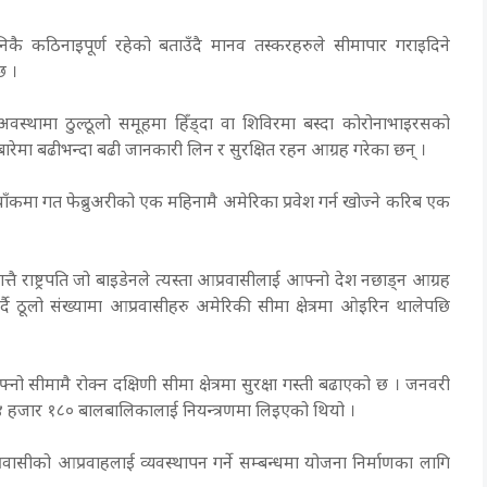
रा निकै कठिनाइपूर्ण रहेको बताउँदै मानव तस्करहरुले सीमापार गराइदिने
छ ।
स्थामा ठुल्ठूलो समूहमा हिँड्दा वा शिविरमा बस्दा कोरोनाभाइरसको
ा बारेमा बढीभन्दा बढी जानकारी लिन र सुरक्षित रहन आग्रह गरेका छन् ।
याँकमा गत फेब्रुअरीको एक महिनामै अमेरिका प्रवेश गर्न खोज्ने करिब एक
ै राष्ट्रपति जो बाइडेनले त्यस्ता आप्रवासीलाई आफ्नो देश नछाड्न आग्रह
र्दै ठूलो संख्यामा आप्रवासीहरु अमेरिकी सीमा क्षेत्रमा ओइरिन थालेपछि
ो सीमामै रोक्न दक्षिणी सीमा क्षेत्रमा सुरक्षा गस्ती बढाएको छ । जनवरी
न ४ हजार १८० बालबालिकालाई नियन्त्रणमा लिइएको थियो ।
रवासीको आप्रवाहलाई व्यवस्थापन गर्ने सम्बन्धमा योजना निर्माणका लागि