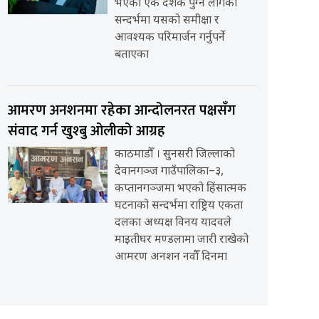
भएको एक दशक पुग्न लागेको
सन्दर्भमा यसको समीक्षा र
आवश्यक परिमार्जन गर्नुपर्ने
बताएका
आमरण अनशनमा रहेका आन्दोलनरत पक्षसँग
संवाद गर्न खुश्बु ओलीको आग्रह
काठमाडौँ । सुनसरी जिल्लाको
देवानगञ्ज गाउँपालिका–३,
कप्तानगञ्जमा भएको हिंसात्मक
घटनाको सन्दर्भमा राष्ट्रिय एकता
दलका अध्यक्ष विनय यादवले
माइतीघर मण्डलामा जारी राखेको
आमरण अनशन नवौँ दिनमा