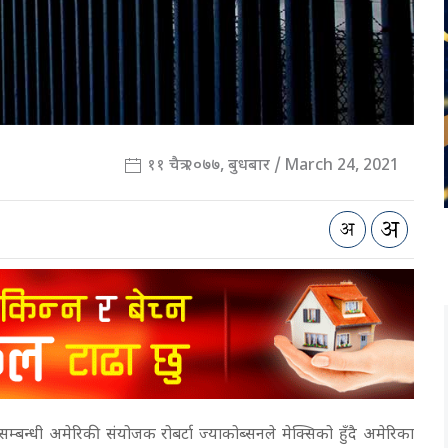
११ चैत्र २०७७, बुधबार / March 24, 2021
म्बन्धी अमेरिकी संयोजक रोबर्टा ज्याकोब्सनले मेक्सिको हुँदै अमेरिका