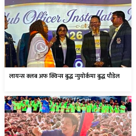
लायन्स क्लब अफ क्विन्स बुद्ध न्युयोर्कमा बुद्ध पौडेल