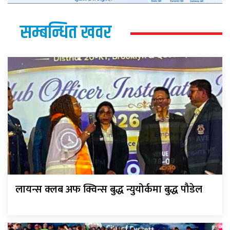
सम्बन्धित खवर
लायन्स क्लब अफ क्विन्स बुद्ध न्युयोर्कमा बुद्ध पौडेल