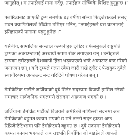
जानुहोस् । म तपाईंलाई माया गर्दछु, तपार्ईंहरु साँच्चिकै विशिष्ट हुनुहुन्छ ।”
फ्लोरिडाबाट आएकी ट्रम्प समर्थक ४३ वर्षीया सोन्या फिट्जेराल्डले संसद्
भवन क्यापिटोलको सिँढीमा उभिएर भनिन्, “तपाईंहरुले यस घटनालाई
इतिहासको पानामा पढ्नु हुनेछ ।”
यसैबीच, सामाजिक सञ्जाल कम्पनीहरु ट्वीटर र फेसबुकले राष्ट्रपति
ट्रम्पका अकाउन्टलाई अस्थायी रुपमा रोक लगाएका छन् । उनीहरुले
ट्रम्पका ट्वीटहरुले देशव्यापी हिंसा भड्काएको भन्दै अकाउन्ट बन्द गरेको
जनाएका छन् । यदि ट्रम्पले गलत रबैया जारी राखे ट्वीट र फेसबुक दुबैले
स्थायीरुपमा अकाउन्ट बन्द गरिदिने घोषणा गरेका छन् ।
डेमोक्रेटिक पार्टीले जर्जियाको दुबै सिनेट सदस्यमा विजयी हासिल गरेको
समाचार सार्वजनिक भएलगत्तै संसदमा आक्रमण भएको छ ।
जर्जियामा डेमोक्रेट पार्टीको विजयले अमेरिकी माथिल्लो सदनमा अब
डेमोक्रेटको बहुमत कायम भएको छ भने तल्लो सदन हाउस अफ
रिप्रिजेन्टेटिभ्समा पनि डेमोक्रेटको बहुमत छ । दुवै सदनमा डेमोक्रेटको
बहुमत कायम भएकाले अब राष्ट्रपति निर्वाचित जो बाइडेनले आफूले