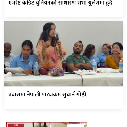
एभरेष्ट क्रेडिट युनियनको साधारण सभा युलेसमा हुँदै
प्रवासमा नेपाली पाठ्यक्रम सुधार्न गोष्ठी