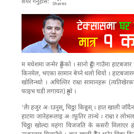
शेयर गर्नुहोस:
Shares
म मधेशमा जन्मेर हुर्केको । सानो हुँदा गाउँमा हाटबजार
किनमेल, भएका सामान बेच्ने थलो थियो । हाटबजारमा थ
खोलिन्थ्यो । अघिल्तिर राम्रा सामानहरू (त्यतिखेरक
फाइभ घडी लगायत) हुन्थे ।
'लैा हजुर अाउनुस्, चिठ्ठा किन्नुस् । हात खाली जाँदैन
हाटमा जानेहरूलाइ अाफूतिर तान्थे । राम्रा र लोभलाग
चिठ्ठा खोल्दा महंगा चिजजति के कसरी मिलाएर हो