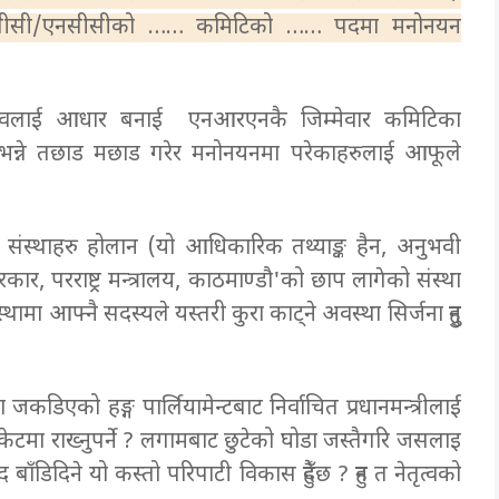
आईसीसी/एनसीसीको …… कमिटिको …… पदमा मनोनयन
झावलाई आधार बनाई एनआरएनकै जिम्मेवार कमिटिका
ने भन्ने तछाड मछाड गरेर मनोनयनमा परेकाहरुलाई आफूले
संस्थाहरु होलान (यो आधिकारिक तथ्याङ्क हैन, अनुभवी
रकार, परराष्ट्र मन्त्रालय, काठमाण्डौ'को छाप लागेको संस्था
्थामा आफ्नै सदस्यले यस्तरी कुरा काट्ने अवस्था सिर्जना हुनु
कडिएको हङ्ग पार्लियामेन्टबाट निर्वाचित प्रधानमन्त्रीलाई
केटमा राख्नुपर्ने ? लगामबाट छुटेको घोडा जस्तैगरि जसलाइ
बाँडिदिने यो कस्तो परिपाटी विकास हुँदैछ ? हुन त नेतृत्वको