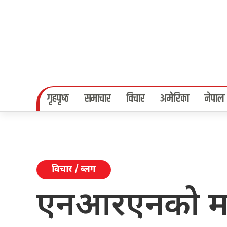
गृहपृष्‍ठ
समाचार
विचार
अमेरिका
नेपाल
विचार / ब्लग
एनआरएनको म