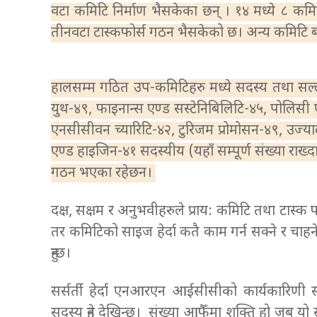
वटा कमिटि निर्माण भैसकेका छन् । १४ मध्ये ८ कम
तीनवटा टास्कफोर्स गठन भैसकेको छ। अन्य कमिटि बन
हालसम्म गठित उप-कमिटिहरु मध्ये सदस्य तथा सल्ला
युथ-४९, फाइनान्स एण्ड सस्टेनिबिलिटि-४५, पोलिसी एण्
एनसीसीवन च्यारिटि-४२, टुरिजम प्रोमोसन-४९, उज्याल
एण्ड हाइजिन-४१ सदस्यीय (यहाँ सम्पूर्ण संख्या राख्
गठन भएका रहेछन।
दक्ष, सक्षम र अनुभवीहरुले प्राय: कमिटि तथा टास्क फो
तर कमिटिको साइज हेर्दा कतै काम गर्न सक्ने र चाहने
हुन्छ।
सर्सर्ती हेर्दा एनआरएन आईसीसीको कार्यकारिणी स
सदस्य हुने देखिन्छ। संख्या आफैँमा शक्ति हो जब यो स