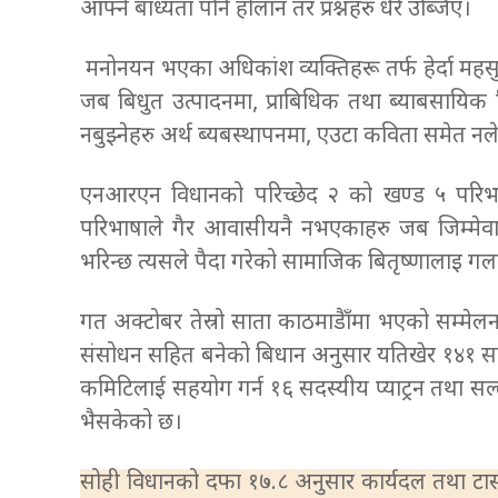
आफ्नै बाध्यता पनि होलान तर प्रश्नहरु धेरै उब्जिए।
मनोनयन भएका अधिकांश व्यक्तिहरू तर्फ हेर्दा महसुस
जब बिधुत उत्पादनमा, प्राबिधिक तथा ब्याबसायिक शिक
नबुझ्नेहरु अर्थ ब्यबस्थापनमा, एउटा कविता समेत
एनआरएन विधानको परिच्छेद २ को खण्ड ५ परिभाष
परिभाषाले गैर आवासीयनै नभएकाहरु जब जिम्मेव
भरिन्छ त्यसले पैदा गरेको सामाजिक बितृष्णालाइ ग
गत अक्टोबर तेस्रो साता काठमाडैाँमा भएको सम्म
संसोधन सहित बनेको बिधान अनुसार यतिखेर १४१ सदस्य
कमिटिलाई सहयोग गर्न १६ सदस्यीय प्याट्रन तथा 
भैसकेको छ।
सोही विधानको दफा १७.८ अनुसार कार्यदल तथा टास