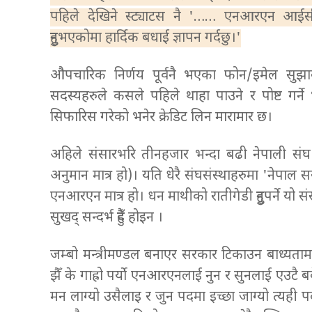
पहिले देखिने स्ट्याटस नै '…… एनआरएन 
हुनुभएकोमा हार्दिक बधाई ज्ञापन गर्दछु।'
औपचारिक निर्णय पूर्वनै भएका फोन/इमेल सु
सदस्यहरुले कसले पहिले थाहा पाउने र पोष्ट गर्
सिफारिस गरेको भनेर क्रेडिट लिन मारामार छ।
अहिले संसारभरि तीनहजार भन्दा बढी नेपाली संघ 
अनुमान मात्र हो)। यति धेरै संघसंस्थाहरुमा 'नेपाल स
एनआरएन मात्र हो। धन माथीको रातीगेडी हुनुपर्ने यो संस
सुखद् सन्दर्भ हुँदै होइन ।
जम्बो मन्त्रीमण्डल बनाएर सरकार टिकाउन बाध्यतामा ज
झैँ के गाह्रो पर्यो एनआरएनलाई नुन र सुनलाई एउटै ब
मन लाग्यो उसैलाइ र जुन पदमा इच्छा जाग्यो त्यही पद 