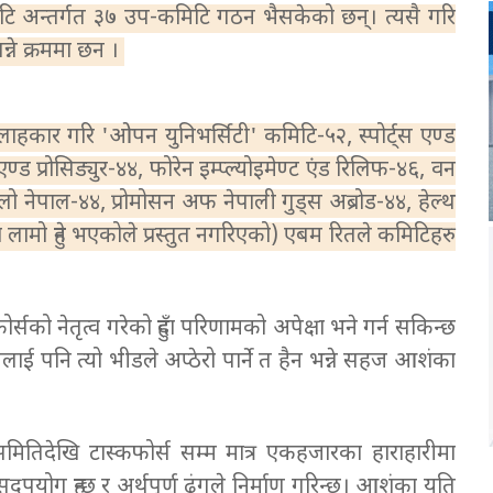
िटि अन्तर्गत ३७ उप-कमिटि गठन भैसकेको छन्। त्यसै गरि
्ने क्रममा छन ।
हकार गरि 'ओपन युनिभर्सिटी' कमिटि-५२, स्पोर्ट्स एण्ड
ड प्रोसिड्युर-४४, फोरेन इम्प्ल्योइमेण्ट एंड रिलिफ-४६, वन
ो नेपाल-४४, प्रोमोसन अफ नेपाली गुड्स अब्रोड-४४, हेल्थ
दा लामो हुने भएकोले प्रस्तुत नगरिएको) एबम रितले कमिटिहरु
र्सको नेतृत्व गरेको हुँदा परिणामको अपेक्षा भने गर्न सकिन्छ
लाई पनि त्यो भीडले अप्ठेरो पार्ने त हैन भन्ने सहज आशंका
मितिदेखि टास्कफोर्स सम्म मात्र एकहजारका हाराहारीमा
दुपयोग हुन्छ र अर्थपूर्ण ढंगले निर्माण गरिन्छ। आशंका यति