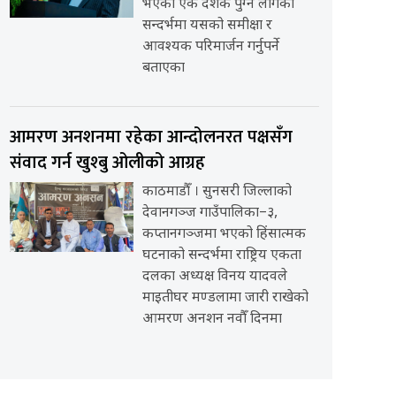
भएको एक दशक पुग्न लागेको
सन्दर्भमा यसको समीक्षा र
आवश्यक परिमार्जन गर्नुपर्ने
बताएका
आमरण अनशनमा रहेका आन्दोलनरत पक्षसँग
संवाद गर्न खुश्बु ओलीको आग्रह
काठमाडौँ । सुनसरी जिल्लाको
देवानगञ्ज गाउँपालिका–३,
कप्तानगञ्जमा भएको हिंसात्मक
घटनाको सन्दर्भमा राष्ट्रिय एकता
दलका अध्यक्ष विनय यादवले
माइतीघर मण्डलामा जारी राखेको
आमरण अनशन नवौँ दिनमा