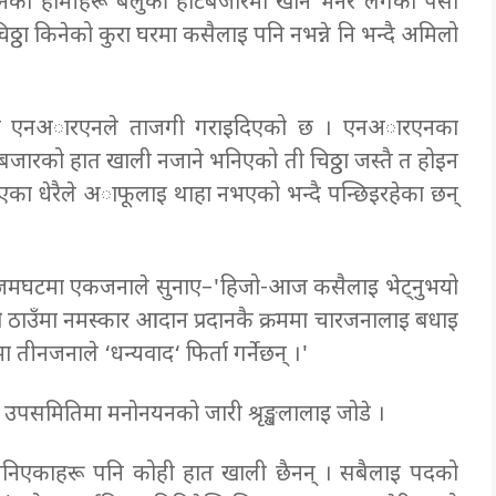
 किनेका हामीहरू बेलुकी हाटबजारमा खान भनेर लगेको पैसा
 चिठ्ठा किनेको कुरा घरमा कसैलाइ पनि नभन्ने नि भन्दै अमिलो
े एनअारएनले ताजगी गराइदिएको छ । एनअारएनका
बजारको हात खाली नजाने भनिएको ती चिठ्ठा जस्तै त होइन
का धेरैले अाफूलाइ थाहा नभएको भन्दै पन्छिइरहेका छन्
ै जमघटमा एकजनाले सुनाए–'हिजो-आज कसैलाइ भेट्नुभयो
ो ठाउँमा नमस्कार आदान प्रदानकै क्रममा चारजनालाइ बधाइ
तीनजनाले ‘धन्यवाद‘ फिर्ता गर्नेछन् ।'
उपसमितिमा मनोनयनको जारी श्रृङ्खलालाइ जोडे ।
िनिएकाहरू पनि कोही हात खाली छैनन् । सबैलाइ पदको