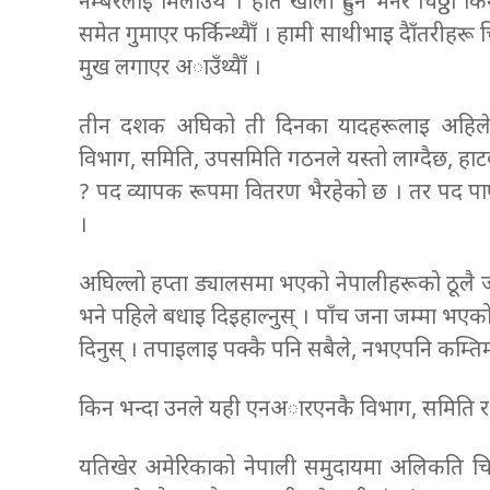
नम्बरलाइ मिलाउँथे । हात खाली हुँदैन भनेर चिठ्ठा
समेत गुमाएर फर्किन्थ्यैाँ । हामी साथीभाइ दैाँतरीहरू
मुख लगाएर अाउँथ्यैाँ ।
तीन दशक अघिको ती दिनका यादहरूलाइ अहिल
विभाग, समिति, उपसमिति गठनले यस्तो लाग्दैछ, हाट
? पद व्यापक रूपमा वितरण भैरहेको छ । तर पद पाए
।
अघिल्लो हप्ता ड्यालसमा भएको नेपालीहरूको ठूल
भने पहिले बधाइ दिइहाल्नुस् । पाँच जना जम्मा भएक
दिनुस् । तपाइलाइ पक्कै पनि सबैले, नभएपनि कम्तिमा 
किन भन्दा उनले यही एनअारएनकै विभाग, समिति र 
यतिखेर अमेरिकाको नेपाली समुदायमा अलिकति च