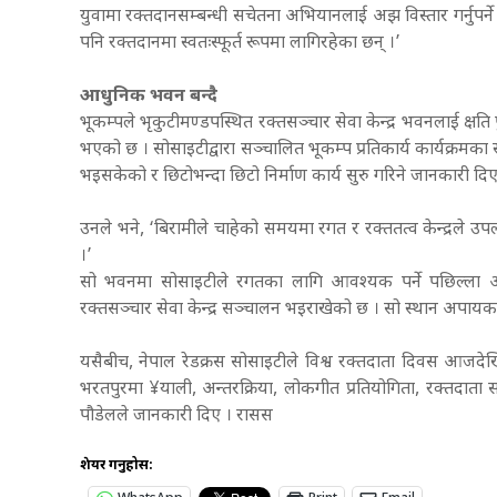
युवामा रक्तदानसम्बन्धी सचेतना अभियानलाई अझ विस्तार गर्नुपर्
पनि रक्तदानमा स्वतःस्फूर्त रूपमा लागिरहेका छन् ।’
आधुनिक भवन बन्दै
भूकम्पले भृकुटीमण्डपस्थित रक्तसञ्चार सेवा केन्द्र भवनलाई क्षत
भएको छ ।
सोसाइटीद्वारा सञ्चालित भूकम्प प्रतिकार्य कार्यक्रम
भइसकेको र छिटोभन्दा छिटो निर्माण कार्य सुरु गरिने जानकारी दि
उनले भने, ‘बिरामीले चाहेको समयमा रगत र रक्ततत्व केन्द्रले
।’
सो भवनमा सोसाइटीले रगतका लागि आवश्यक पर्ने पछिल्ला 
रक्तसञ्चार सेवा केन्द्र सञ्चालन भइराखेको छ । सो स्थान अपायक
यसैबीच, नेपाल रेडक्रस सोसाइटीले विश्व रक्तदाता दिवस आजदेखि
भरतपुरमा ¥याली, अन्तरक्रिया, लोकगीत प्रतियोगिता, रक्तदाता 
पौडेलले जानकारी दिए । रासस
शेयर गर्नुहोस: