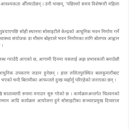
ने आवश्यकता औँल्याउँछन् । उनी भन्छन्, ‘पछिल्लो समय विशेषगरी महिला
ि पु¥याएपछि सोही स्थानमा सोसाइटीले केन्द्रको आधुनिक भवन निर्माण गर्ने
का स्वास्थ्य संयोजक डा मौसम बोहराले भवन निर्माणका लागि बोलपत्र आह्वान
ए ।
 उपलब्ध गराउँदै आएको छ, आगामी दिनमा यसलाई अझ प्रभावकारी बनाउँछौ
आधुनिक उपकरण जडान हुनेछन् । हाल ललितपुरस्थित बालकुमारीबाट
 भएको भन्दै बिरामीका आफन्तले दुःख व्यहोर्नु परिरहेको जनाएका छन् ।
 साताव्यापी रूपमा मनाउन सुरु गरेको छ । कार्यक्रमअन्तर्गत चितवनको
सम्मान आदि कार्यक्रम आयोजना हुने सोसाइटीका सञ्चारप्रमुख दिव्यराज