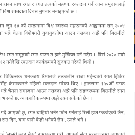
्ने नाराका साथ रगत र रगत तत्वको मह¤व, रक्तदान गर्न आम समुदायलाई
औँ विश्व रक्तदाता दिवस बुधबार मनाइएको छ ।
्मदिन जुन १४ को सम्झनामा विश्व स्वास्थ्य सङ्गठनको आह्वानमा सन् २००४
दैन’ भन्ने चेतना विशेषगरी युवायुवतीमा आउन नसक्दा अझै पनि बिरामीले
टिभ रगत समूहको रगत पाउन त झनै मुस्किल पर्ने गर्दछ । विसं २०२० भदौ
१२ गतेदेखि रक्तदान कार्यक्रमको सुरुवात गरेको थियो ।
सार चिकित्सक धनञ्जय रिमालले तत्कालीन राजा महेन्द्रको रगत झिकेर
िंह कंसाकारले पहिलो रक्तदान गरे
का
थिए । हालसम्म १५०औँ पटक
हुँदैन’ भन्ने चेतना समाजमा आउन नसक्दा अझै पनि सहजरूपमा बिरामीले रगत
य भएको छ, व्यावहारिकरूपमा अझै उत्रन सकेको छैन ।
र्दै आएको छु, रगत चाहियो भनेर फोन गर्नेलाई रित्तो हात फर्काएको छैन,
ा रात दिन, घाम पानी केही भनेको छैन’, उनले भने ।
ाई ‘लक्ष्मी ब्लड बैंक’ नामाकरण गरीे आफ्नो सेवा सञ्चालनमा ल्याएको