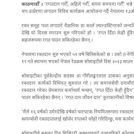
काठमाडौँ ।
‘रगतदान गरौँ, अहिले गरौँ, समय समयमा गरौँ’ भन
थप उत्प्रेरणा जगाउन विविध कार्यक्रम आयोजना गर्दै नेपालमा १३
रक्त समूह पत्ता लगाउने वैज्ञानिक डा कार्ल ल्यान्डस्टिनरको जन
देखि यो दिवस मनाउन सुरु गरिएको हो ।
‘रगत दिँदा केही हुँ
सहजरूपमा रगत पाउन सकिरहेका छैनन् ।
नेपालमा रक्तदान सुरु भएको ५१ वर्ष बितिसकेको छ । उसो त नेगे
१९ गते स्थापना भएको नेपाल रेडक्रस सोसाइटीले विसं २०२३ साउन 
सोसाइटीका पूर्वकेन्द्रीय सदस्य डा गौरीशङ्करलाल दासका अनु
रक्तदान कार्यको विधिवत् सुरुवात ग
रे
। तर समाजसेवी दयावीरस
रक्तदान गरेका प्रेमसागर कर्माचार्य भन्छन्, ‘रगत दिँदा केही 
पाउन सकिरहेका छैनन् । ‘रगत दान जीवन दान’ कुराकानीको विष
‘मैले १६ वर्षको उमेरदेखि वर्षको चारपटक नियमितरूपमा रक्तदान ग
स्वयम्सेवी रक्तदातालाई खोजेर रगतको जोहो गरिदिन्छु, यस कार्यम
सोसाइटीले सुरुका दिन मिलिटरी अस्पतालको उत्तरपट्टिको कोठाल