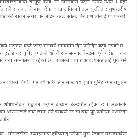
्चारसम्बन्धी सम्पूर्ण कार्य गर्ने जिम्मेवारी प्रदान गरेको थियो । यही
न्तर्गत रही रक्तदाताले दान गरेका रगत र तिनको तत्व सुरक्षित र गुणस्तरीय
क्रमको खराब असर पर्न नदिन ब्लड कोल्ड चेन प्रणालीलाई प्रभावकारी
ता बिरामीको सङ्ख्या बढ्दै जाँदा रगतको मागसमेत दिन प्रतिदिन बढ्दै गएको छ ।
ा दुई हजार युनिट रगतको खोजी रक्तसञ्चार केन्द्रमा हुने गर्दछ । हाल
चार सेवा सञ्चालनमा रहेको छ । रगतको माग र आवश्यकतालाई पूरा गर्न
ङ्कलन भएको थियो । गत वर्ष करिब तीन लाख ११ हजार युनिट रगत सङ्कलन
भर्नाबाट सङ्कलन गर्नुपर्ने बाध्यता केन्द्रसित रहेको छ । अर्काेतर्फ
ीका आफन्तलाई रगत जम्मा गर्न लगाउने तर सो रगत पूरै प्रयोगमा नआउँदा
ित छैन ।
् । सोसाइटीका उपमहामन्त्री हरिप्रसाद न्यौपाने युवा रेडक्रस सर्कलमार्फत