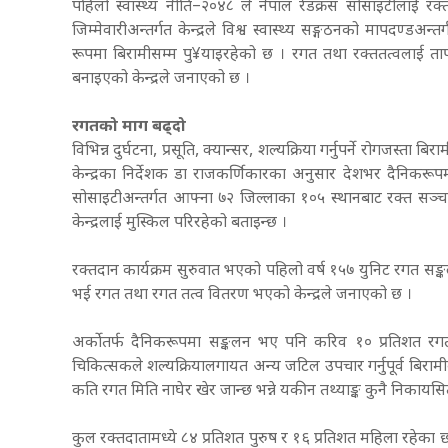
पहिलो स्वास्थ्य नीति–२०४८ ले नेपाल रेडक्रस सोसाइटीलाई रक्तसञ
जिम्मेवारीअन्तर्गत केन्द्रले विश्व स्वास्थ्य सङ्गठनको मापदण्डअ
रूपमा बिरामीसम्म पु¥याइरहेको छ । रगत तथा रक्ततत्वलाई ताप
बनाइएको केन्द्रले जनाएको छ ।
रगतको माग बढ्दो
विभिन्न दुर्घटना, प्रसूति, क्यान्सर, शल्यक्रिया गर्नुपर्ने रोगजस्
केन्द्रका निर्देशक डा राजकर्णिकारका अनुसार देशभर दैनिकरूपम
सोसाइटीअन्तर्गत आफ्ना ७२ जिल्लाका १०५ स्थानबाट रक्त सञ्
केन्द्रलाई मुस्किल परिरहेको बताइन्छ ।
रक्तदान कार्यक्रम सुरुवात भएको पहिलो वर्ष १५७ युनिट रगत स
भई रगत तथा रगत तत्व वितरण भएको केन्द्रले जनाएको छ ।
अर्काेतर्फ दैनिकरूपमा सङ्कलन भए पनि करिव १० प्रतिशत रगत शोध
चिकित्सकले शल्यक्रियालगायत अन्य जटिल उपचार गर्नुपूर्व बिराम
कति रगत मिति नाघेर खेर जान्छ भन्ने यकीन तथ्याङ्क कुनै निकायस
कुल रक्तदातामध्ये ८४ प्रतिशत पुरुष र १६ प्रतिशत महिला रहेका छन