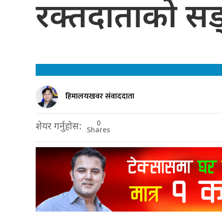
रक्तदाताको सङ्
हिमालयखवर संवाददाता
0
शेयर गर्नुहोस:
Shares