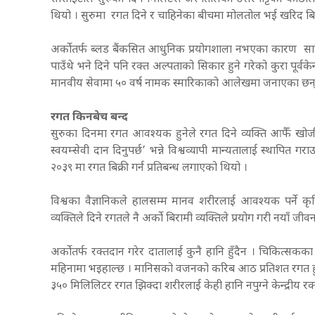
थियो । सुरुमा रगत दिने र चाहिनेका बीचमा मोलतोल भई खरिद बिक्री
अर्काेतर्फ ब्लड बैंकसित आधुनिक प्रयोगशाला नभएका कारण सामान्
पाउँथे भने दिने पनि रक्त अल्पताको सिकार हुने गरेको कुरा पूर्वक
मानवीय सेवामा ५० वर्ष नामक स्मारिकाको आलेखमा जनाएका छन
रगत किनबेच बन्द
सुरुका दिनमा रगत आवश्यक हुनेले रगत दिने व्यक्ति आफैँ खोजी खर
स्वयम्सेवी दान दिनुपर्छ’ भन्ने विश्वव्यापी मान्यतालाई स्थाप
२०३९ मा रगत बिक्री गर्न प्रतिबन्ध लगाएको थियो ।
विश्वका वैज्ञानिकले हालसम्म मानव शरीरलाई आवश्यक पर्ने कृत
व्यक्तिले दिने रगतले नै अर्काे बिरामी व्यक्तिले प्रयोग गरी नयाँ जीवन 
अर्काेतर्फ रक्तदान गरेर दातालाई कुनै हानि हुँदैन । चिकित्स
महिनामा भइहाल्छ । मानिसको वजनको करिब आठ प्रतिशत रगत हु
३५० मिलिलिटर रगत झिक्दा शरीरलाई केही हानि नपुग्ने केन्द्रीय रक