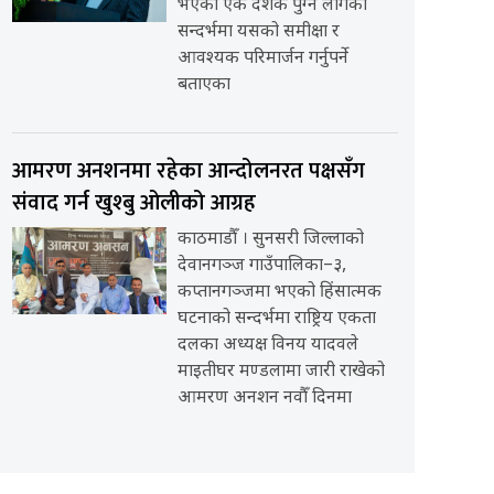
भएको एक दशक पुग्न लागेको
सन्दर्भमा यसको समीक्षा र
आवश्यक परिमार्जन गर्नुपर्ने
बताएका
आमरण अनशनमा रहेका आन्दोलनरत पक्षसँग
संवाद गर्न खुश्बु ओलीको आग्रह
काठमाडौँ । सुनसरी जिल्लाको
देवानगञ्ज गाउँपालिका–३,
कप्तानगञ्जमा भएको हिंसात्मक
घटनाको सन्दर्भमा राष्ट्रिय एकता
दलका अध्यक्ष विनय यादवले
माइतीघर मण्डलामा जारी राखेको
आमरण अनशन नवौँ दिनमा